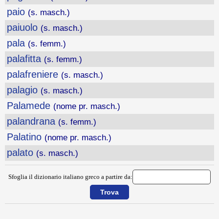
paio
(s. masch.)
paiuolo
(s. masch.)
pala
(s. femm.)
palafitta
(s. femm.)
palafreniere
(s. masch.)
palagio
(s. masch.)
Palamede
(nome pr. masch.)
palandrana
(s. femm.)
Palatino
(nome pr. masch.)
palato
(s. masch.)
Sfoglia il dizionario italiano greco a partire da:
{{ID:PAGINA100}}