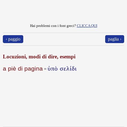
Hai problemi con i font greci?
CLICCA QUI
‹ paggio
paglia ›
Locuzioni, modi di dire, esempi
ὑπὸ σελίδι
a piè di pagina
=