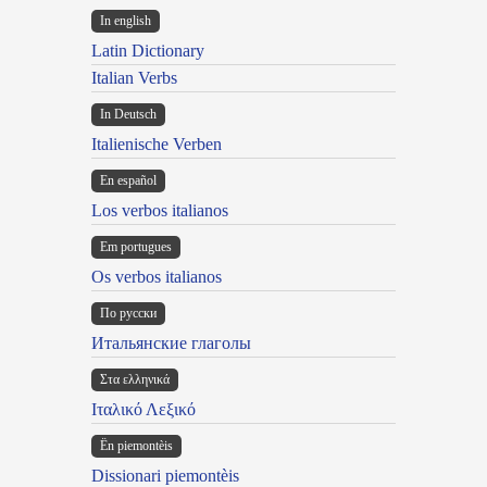
In english
Latin Dictionary
Italian Verbs
In Deutsch
Italienische Verben
En español
Los verbos italianos
Em portugues
Os verbos italianos
По русски
Итальянские глаголы
Στα ελληνικά
Ιταλικό Λεξικό
Ën piemontèis
Dissionari piemontèis