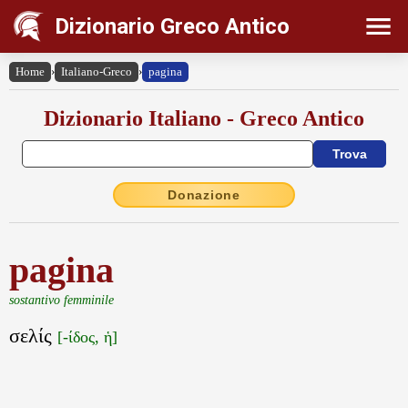
Dizionario Greco Antico
Home
›
Italiano-Greco
›
pagina
Dizionario Italiano - Greco Antico
Donazione
pagina
sostantivo femminile
σελίς
[-ίδος, ἡ]