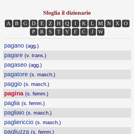
Sfoglia il dizionario
A
B
G
D
E
Z
H
Q
I
K
L
M
N
X
O
P
R
S
T
Y
F
C
J
W
pagano
(agg.)
pagare
(v. trans.)
pagaseo
(agg.)
pagatore
(s. masch.)
paggio
(s. masch.)
pagina
(s. femm.)
paglia
(s. femm.)
pagliaio
(s. masch.)
pagliericcio
(s. masch.)
pagliuzza
(s. femm.)