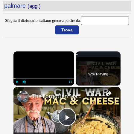
palmare
(agg.)
Sfoglia il dizionario italiano greco a partire da:
×
Now Playing
×
Play
Unmute
Fullscreen
The Forgotten Mac & Cheese That Fed Civil War Soldiers
Play