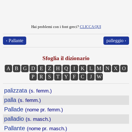
Hai problemi con i font greci?
CLICCA QUI
‹ Pallante
palleggio ›
Sfoglia il dizionario
A
B
G
D
E
Z
H
Q
I
K
L
M
N
X
O
P
R
S
T
Y
F
C
J
W
palizzata
(s. femm.)
palla
(s. femm.)
Pallade
(nome pr. femm.)
palladio
(s. masch.)
Pallante
(nome pr. masch.)