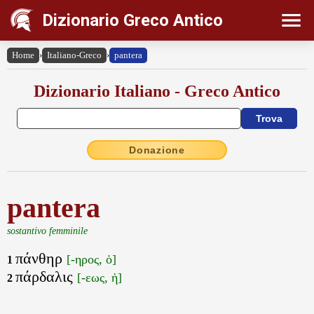
Dizionario Greco Antico
Home
›
Italiano-Greco
›
pantera
Dizionario Italiano - Greco Antico
Donazione
pantera
sostantivo femminile
πάνθηρ
[-ηρος, ὁ]
1
πάρδαλις
[-εως, ἡ]
2