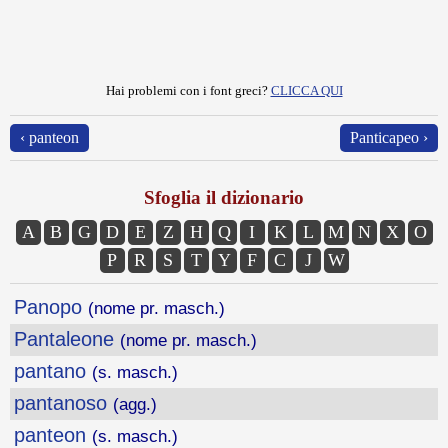
Hai problemi con i font greci?
CLICCA QUI
‹ panteon
Panticapeo ›
Sfoglia il dizionario
A
B
G
D
E
Z
H
Q
I
K
L
M
N
X
O
P
R
S
T
Y
F
C
J
W
Panopo
(nome pr. masch.)
Pantaleone
(nome pr. masch.)
pantano
(s. masch.)
pantanoso
(agg.)
panteon
(s. masch.)