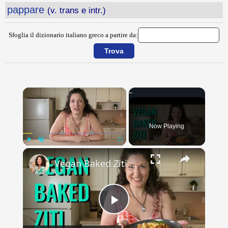
pappare
(v. trans e intr.)
Sfoglia il dizionario italiano greco a partire da:
×
Now Playing
×
Play
Unmute
Fullscreen
Vegan Baked Ziti with Lentils, Tofu Ricotta, and Cashew Mozzarella
Play