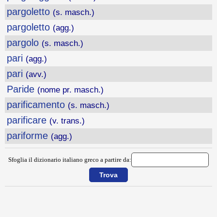
pargoletto
(s. masch.)
pargoletto
(agg.)
pargolo
(s. masch.)
pari
(agg.)
pari
(avv.)
Paride
(nome pr. masch.)
parificamento
(s. masch.)
parificare
(v. trans.)
pariforme
(agg.)
Sfoglia il dizionario italiano greco a partire da:
{{ID:PARENTELA100}}
---CACHE---