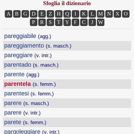
Sfoglia il dizionario
A
B
G
D
E
Z
H
Q
I
K
L
M
N
X
O
P
R
S
T
Y
F
C
J
W
pareggiabile
(agg.)
pareggiamento
(s. masch.)
pareggiare
(v. intr.)
parentado
(s. masch.)
parente
(agg.)
parentela
(s. femm.)
parentesi
(s. femm.)
parere
(s. masch.)
parere
(v. intr.)
parete
(s. femm.)
pargoleggiare
(v. intr.)