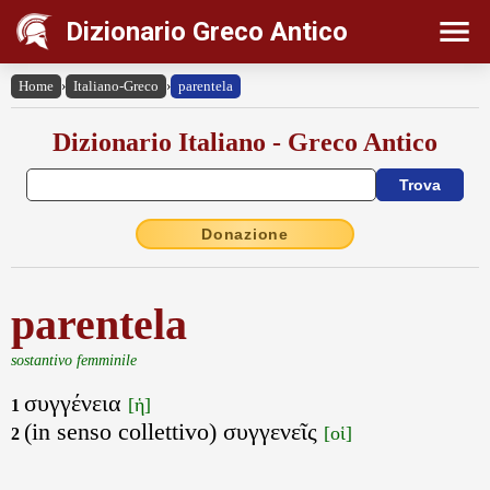
Dizionario Greco Antico
Home
›
Italiano-Greco
›
parentela
Dizionario Italiano - Greco Antico
Donazione
parentela
sostantivo femminile
συγγένεια
[ἡ]
1
(in senso collettivo) συγγενεῖς
[οἱ]
2