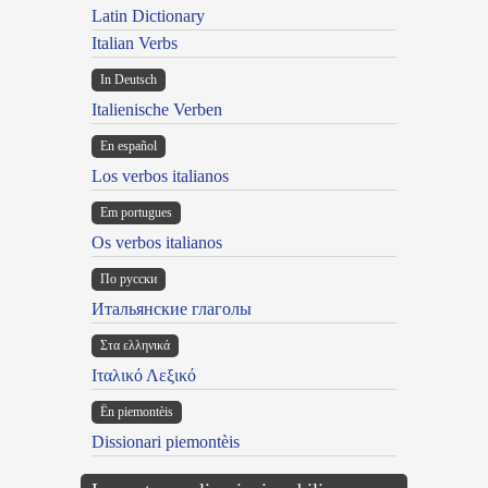
Latin Dictionary
Italian Verbs
In Deutsch
Italienische Verben
En español
Los verbos italianos
Em portugues
Os verbos italianos
По русски
Итальянские глаголы
Στα ελληνικά
Ιταλικό Λεξικό
Ën piemontèis
Dissionari piemontèis