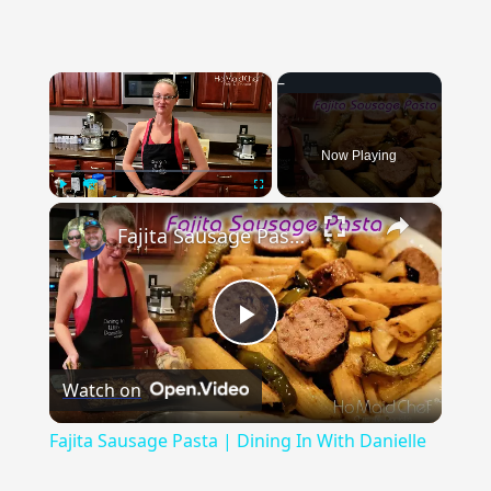
×
Now Playing
×
Play
Unmute
Fullscreen
Fajita Sausage Pasta | Dining In With Danielle
Play
Watch on
Video
Fajita Sausage Pasta | Dining In With Danielle