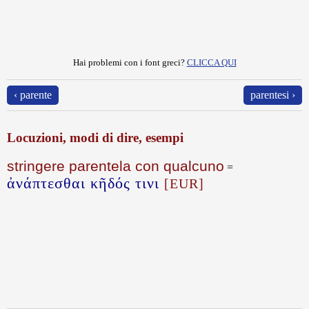
Hai problemi con i font greci?
CLICCA QUI
‹ parente
parentesi ›
Locuzioni, modi di dire, esempi
stringere parentela con qualcuno
=
ἀνάπτεσθαι κῆδός τινι
[EUR]