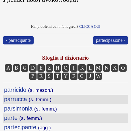
3
Hai problemi con i font greci?
CLICCA QUI
‹ partecipante
partecipazione ›
Sfoglia il dizionario
A
B
G
D
E
Z
H
Q
I
K
L
M
N
X
O
P
R
S
T
Y
F
C
J
W
parricido
(s. masch.)
parrucca
(s. femm.)
parsimonia
(s. femm.)
parte
(s. femm.)
partecipante
(agg.)