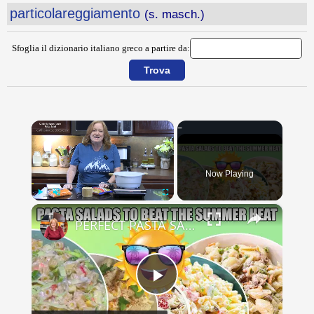
particolareggiamento
(s. masch.)
Sfoglia il dizionario italiano greco a partire da:
×
Now Playing
×
Play
Unmute
Fullscreen
PERFECT PASTA SALADS FOR YOUR SUMMER GET TOGETHERS
Play