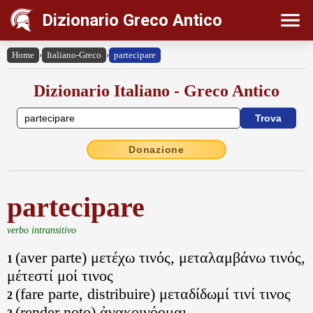
Dizionario Greco Antico
Home
›
Italiano-Greco
›
partecipare
Dizionario Italiano - Greco Antico
Donazione
partecipare
verbo intransitivo
(aver parte) μετέχω τινός, μεταλαμβάνω τινός,
1
μέτεστί μοί τινος
(fare parte, distribuire) μεταδίδωμί τινί τινος
2
(render noto) ἀνακοινόομαι