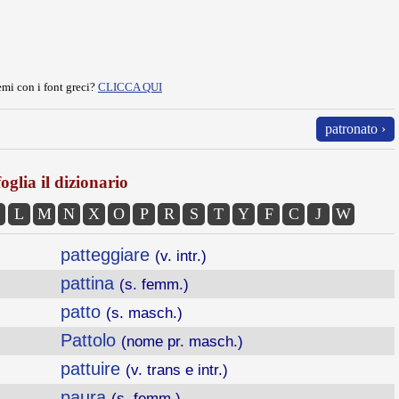
mi con i font greci?
CLICCA QUI
patronato ›
oglia il dizionario
L
M
N
X
O
P
R
S
T
Y
F
C
J
W
patteggiare
(v. intr.)
pattina
(s. femm.)
patto
(s. masch.)
Pattolo
(nome pr. masch.)
pattuire
(v. trans e intr.)
paura
(s. femm.)