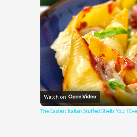
Watch on
The Easiest Italian Stuffed Shells You’ll 
{{ID:PATROCLO100}}
---CACHE---