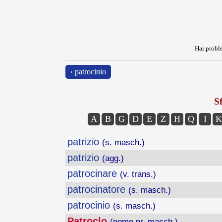
Hai proble
‹ patrocinio
Sf
A
B
G
D
E
Z
H
Q
I
K
patrizio
(s. masch.)
patrizio
(agg.)
patrocinare
(v. trans.)
patrocinatore
(s. masch.)
patrocinio
(s. masch.)
Patroclo
(nome pr. masch.)