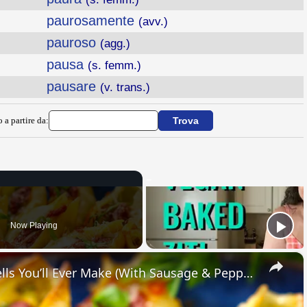
paurosamente
(avv.)
pauroso
(agg.)
pausa
(s. femm.)
pausare
(v. trans.)
 a partire da:
Now Playing
×
The Easiest Italian Stuffed Shells You’ll Ever Make (With Sausage & Peppers!)