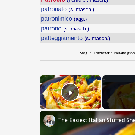
patronato
(s. masch.)
patronimico
(agg.)
patrono
(s. masch.)
patteggiamento
(s. masch.)
Sfoglia il dizionario italiano greco
×
Play Video