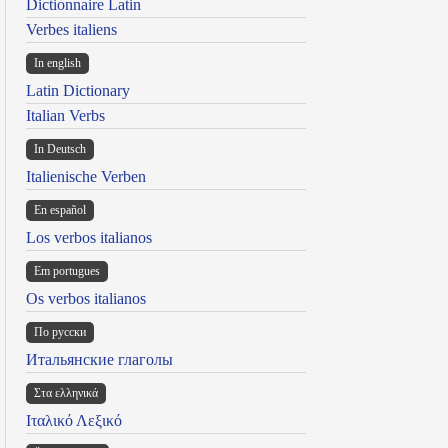
Dictionnaire Latin
Verbes italiens
In english
Latin Dictionary
Italian Verbs
In Deutsch
Italienische Verben
En español
Los verbos italianos
Em portugues
Os verbos italianos
По русски
Итальянские глаголы
Στα ελληνικά
Ιταλικό Λεξικό