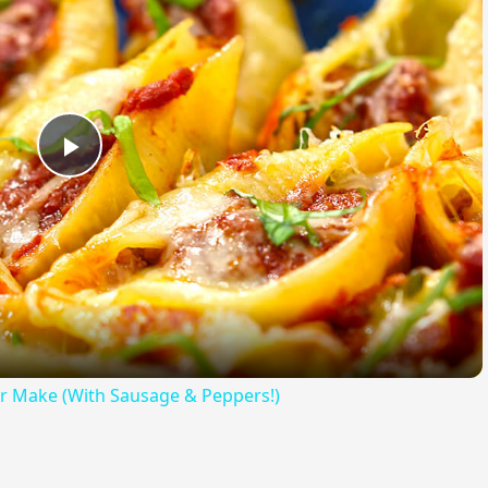
Play
Video
Ever Make (With Sausage & Peppers!)