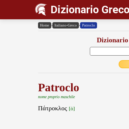
Dizionario Greco
Home
›
Italiano-Greco
›
Patroclo
Dizionario
Patroclo
nome proprio maschile
Πάτροκλος
[ὁ]