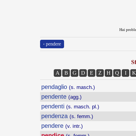
Hai proble
‹ pendere
Sf
A
B
G
D
E
Z
H
Q
I
K
pendaglio
(s. masch.)
pendente
(agg.)
pendenti
(s. masch. pl.)
pendenza
(s. femm.)
pendere
(v. intr.)
pendice
(s. femm.)