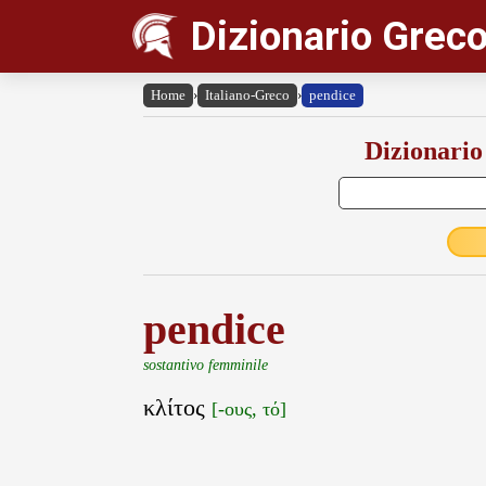
Dizionario Greco
Home
›
Italiano-Greco
›
pendice
Dizionario
pendice
sostantivo femminile
κλίτος
[-ους, τό]