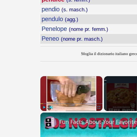
pendio
(s. masch.)
pendulo
(agg.)
Penelope
(nome pr. femm.)
Peneo
(nome pr. masch.)
Sfoglia il dizionario italiano greco
×
Play
Unmute
Fullscreen
Fun Facts About Your Favorit