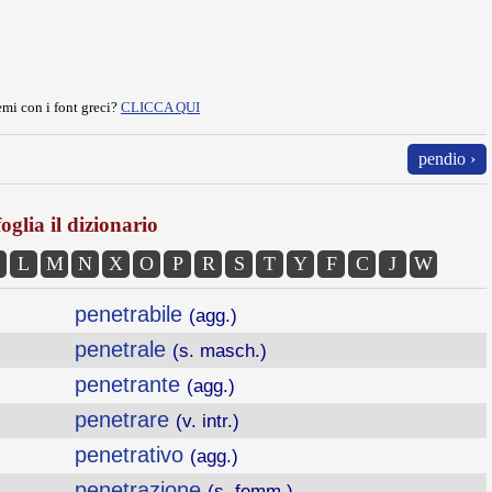
mi con i font greci?
CLICCA QUI
pendio ›
oglia il dizionario
L
M
N
X
O
P
R
S
T
Y
F
C
J
W
penetrabile
(agg.)
penetrale
(s. masch.)
penetrante
(agg.)
penetrare
(v. intr.)
penetrativo
(agg.)
penetrazione
(s. femm.)