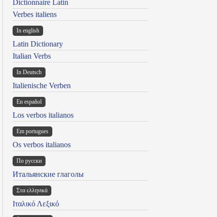
Dictionnaire Latin
Verbes italiens
In english
Latin Dictionary
Italian Verbs
In Deutsch
Italienische Verben
En español
Los verbos italianos
Em portugues
Os verbos italianos
По русски
Итальянские глаголы
Στα ελληνικά
Ιταλικό Λεξικό