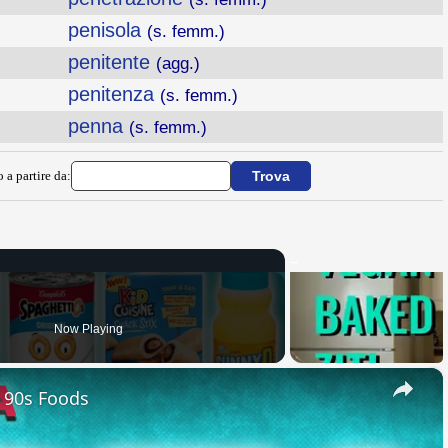
penisola
(s. femm.)
penitente
(agg.)
penitenza
(s. femm.)
penna
(s. femm.)
 a partire da:
Now Playing
×
e 90s Foods