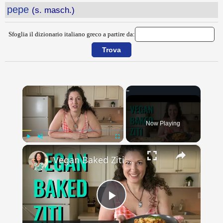
pepe
(s. masch.)
Sfoglia il dizionario italiano greco a partire da:
×
Now Playing
×
Play
Unmute
Fullscreen
Vegan Baked Ziti with Lentils, Tofu Ricotta, and Cashew Mozzarella
Play