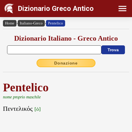
Dizionario Greco Antico
Home
›
Italiano-Greco
›
Pentelico
Dizionario Italiano - Greco Antico
Donazione
Pentelico
nome proprio maschile
Πεντελικός
[ὁ]