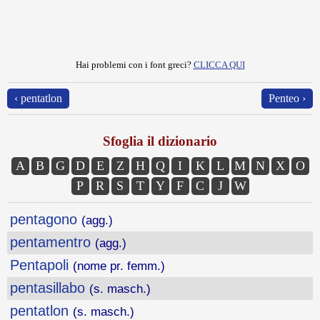
Hai problemi con i font greci?
CLICCA QUI
‹ pentatlon
Penteo ›
Sfoglia il dizionario
A
B
G
D
E
Z
H
Q
I
K
L
M
N
X
O
P
R
S
T
Y
F
C
J
W
pentagono
(agg.)
pentamentro
(agg.)
Pentapoli
(nome pr. femm.)
pentasillabo
(s. masch.)
pentatlon
(s. masch.)