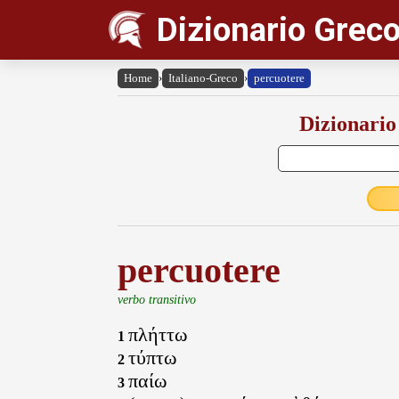
Dizionario Greco
Home
›
Italiano-Greco
›
percuotere
Dizionario
percuotere
verbo transitivo
πλήττω
1
τύπτω
2
παίω
3