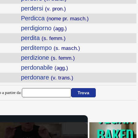
perdersi
(v. pron.)
Perdicca
(nome pr. masch.)
perdigiorno
(agg.)
perdita
(s. femm.)
perditempo
(s. masch.)
perdizione
(s. femm.)
perdonabile
(agg.)
perdonare
(v. trans.)
 a partire da: