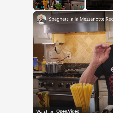
Play
Unmute
Fullscreen
Spaghetti alla Mezzanotte Re
Watch on