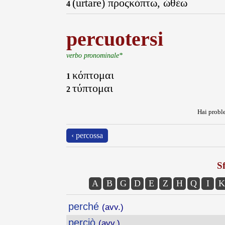
(urtare) προςκόπτω, ὠθέω
4
percuotersi
verbo pronominale*
κόπτομαι
1
τύπτομαι
2
Hai proble
‹ percossa
Sf
A
B
G
D
E
Z
H
Q
I
K
perché
(avv.)
perciò
(avv.)