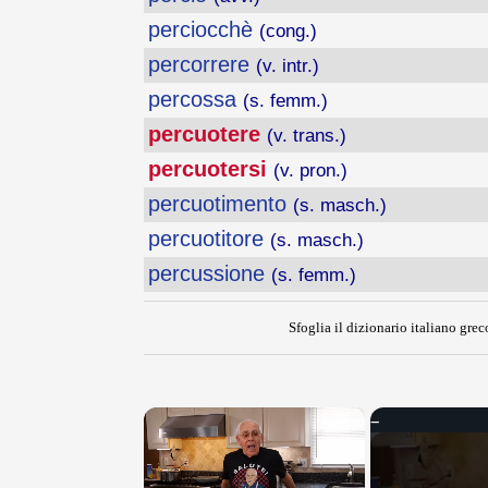
perciocchè
(cong.)
percorrere
(v. intr.)
percossa
(s. femm.)
percuotere
(v. trans.)
percuotersi
(v. pron.)
percuotimento
(s. masch.)
percuotitore
(s. masch.)
percussione
(s. femm.)
Sfoglia il dizionario italiano greco
×