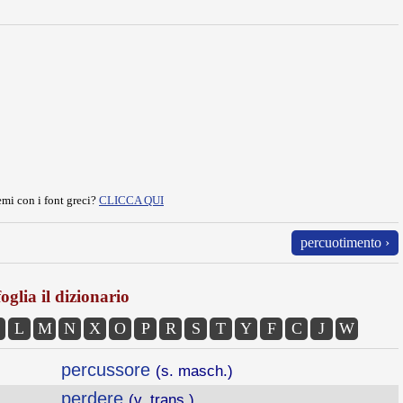
mi con i font greci?
CLICCA QUI
percuotimento ›
oglia il dizionario
L
M
N
X
O
P
R
S
T
Y
F
C
J
W
percussore
(s. masch.)
perdere
(v. trans.)