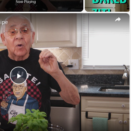
Now Playing
×
cipe
Play
Video