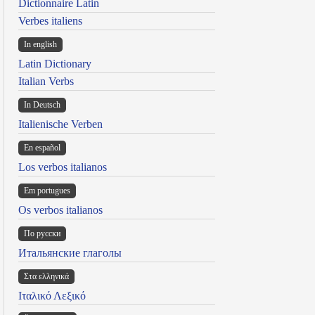
Dictionnaire Latin
Verbes italiens
In english
Latin Dictionary
Italian Verbs
In Deutsch
Italienische Verben
En español
Los verbos italianos
Em portugues
Os verbos italianos
По русски
Итальянские глаголы
Στα ελληνικά
Ιταλικό Λεξικό