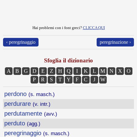
Hai problemi con i font greci?
CLICCA QUI
‹ peregrinaggio
peregrinazione ›
Sfoglia il dizionario
A
B
G
D
E
Z
H
Q
I
K
L
M
N
X
O
P
R
S
T
Y
F
C
J
W
perdono
(s. masch.)
perdurare
(v. intr.)
perdutamente
(avv.)
perduto
(agg.)
peregrinaggio
(s. masch.)