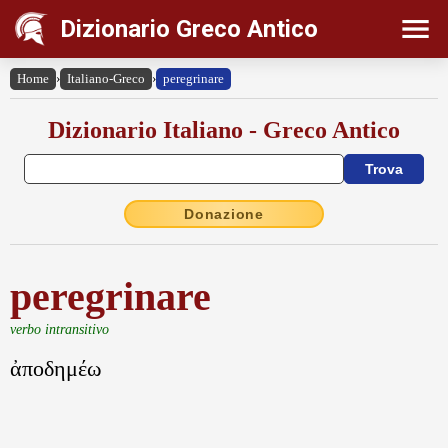
Dizionario Greco Antico
Home
›
Italiano-Greco
›
peregrinare
Dizionario Italiano - Greco Antico
Donazione
peregrinare
verbo intransitivo
ἀποδημέω