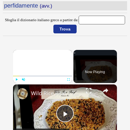
perfidamente
(avv.)
Sfoglia il dizionario italiano greco a partire da:
×
Now Playing
×
Play
Unmute
Fullscreen
Wild Rice Pilaf | The True Story Behind Rice-A-Roni | Instant Pot Recipe
Play