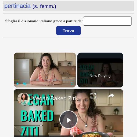
pertinacia
(s. femm.)
Sfoglia il dizionario italiano greco a partire da:
×
Now Playing
×
Play
Unmute
Fullscreen
Vegan Baked Ziti with Lentils, Tofu Ricotta, and Cashew Mozzarella
Play