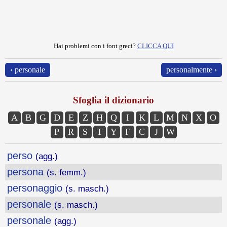
Hai problemi con i font greci?
CLICCA QUI
‹ personale
personalmente ›
Sfoglia il dizionario
A
B
G
D
E
Z
H
Q
I
K
L
M
N
X
O
P
R
S
T
Y
F
C
J
W
perso
(agg.)
persona
(s. femm.)
personaggio
(s. masch.)
personale
(s. masch.)
personale
(agg.)