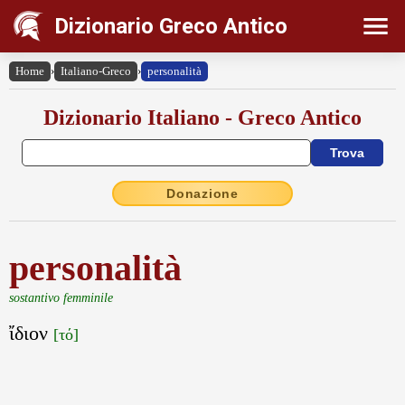
Dizionario Greco Antico
Home
›
Italiano-Greco
›
personalità
Dizionario Italiano - Greco Antico
Donazione
personalità
sostantivo femminile
ἴδιον
[τό]