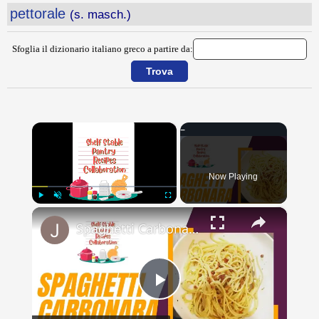
pettorale
(s. masch.)
Sfoglia il dizionario italiano greco a partire da:
×
Now Playing
×
Play
Unmute
Fullscreen
Spaghetti Carbonara // Shelf Stable Pantry Recipe Collab // Jeni Gough
Play