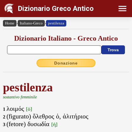
Dizionario Greco Antico
Home
›
Italiano-Greco
›
pestilenza
Dizionario Italiano - Greco Antico
Donazione
pestilenza
sostantivo femminile
λοιμός
[ὁ]
1
(figurato) ὄλεθρος ὁ, ἀλιτήριος
2
(fetore) δυσωδία
[ἡ]
3