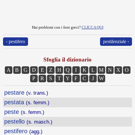
Hai problemi con i font greci?
CLICCA QUI
‹ pestifero
pestilenziale ›
Sfoglia il dizionario
A
B
G
D
E
Z
H
Q
I
K
L
M
N
X
O
P
R
S
T
Y
F
C
J
W
pestare
(v. trans.)
pestata
(s. femm.)
peste
(s. femm.)
pestello
(s. masch.)
pestifero
(agg.)