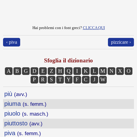
Hai problemi con i font greci?
CLICCA QUI
‹ piva
pizzicare ›
Sfoglia il dizionario
A
B
G
D
E
Z
H
Q
I
K
L
M
N
X
O
P
R
S
T
Y
F
C
J
W
più
(avv.)
piuma
(s. femm.)
piuolo
(s. masch.)
piuttosto
(avv.)
piva
(s. femm.)