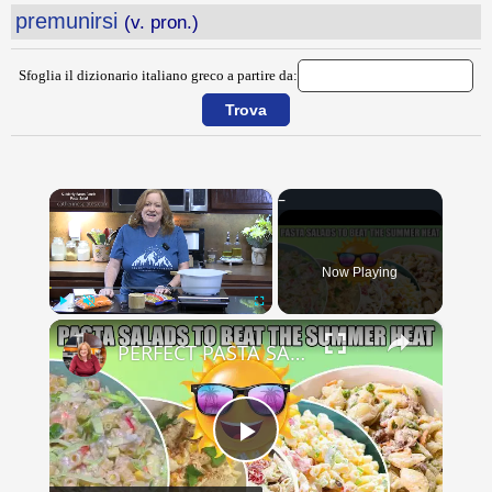
premunirsi
(v. pron.)
Sfoglia il dizionario italiano greco a partire da:
×
Now Playing
×
Play
Unmute
Fullscreen
PERFECT PASTA SALADS FOR YOUR SUMMER GET TOGETHERS
Play