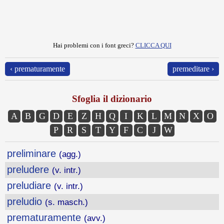
Hai problemi con i font greci?
CLICCA QUI
‹ prematuramente
premeditare ›
Sfoglia il dizionario
A
B
G
D
E
Z
H
Q
I
K
L
M
N
X
O
P
R
S
T
Y
F
C
J
W
preliminare
(agg.)
preludere
(v. intr.)
preludiare
(v. intr.)
preludio
(s. masch.)
prematuramente
(avv.)