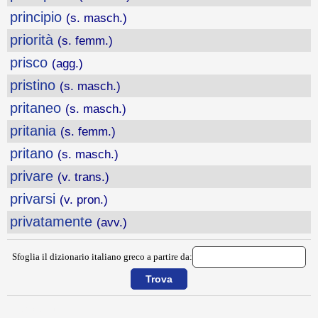
principio
(s. masch.)
priorità
(s. femm.)
prisco
(agg.)
pristino
(s. masch.)
pritaneo
(s. masch.)
pritania
(s. femm.)
pritano
(s. masch.)
privare
(v. trans.)
privarsi
(v. pron.)
privatamente
(avv.)
Sfoglia il dizionario italiano greco a partire da:
{{ID:PRINCIPATO100}}