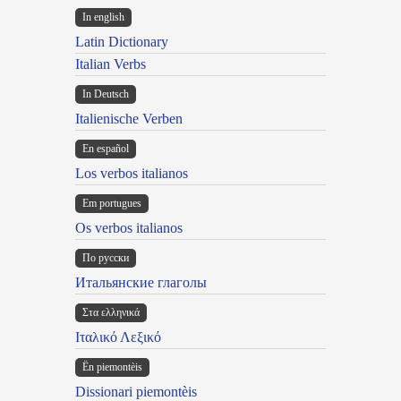
In english
Latin Dictionary
Italian Verbs
In Deutsch
Italienische Verben
En español
Los verbos italianos
Em portugues
Os verbos italianos
По русски
Итальянские глаголы
Στα ελληνικά
Ιταλικό Λεξικό
Ën piemontèis
Dissionari piemontèis