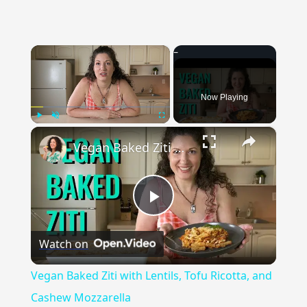
×
Now Playing
×
Play
Unmute
Fullscreen
Vegan Baked Ziti with Lentils, Tofu Ricotta, and Cashew Mozzarella
Play
Watch on
Video
Vegan Baked Ziti with Lentils, Tofu Ricotta, and
Cashew Mozzarella