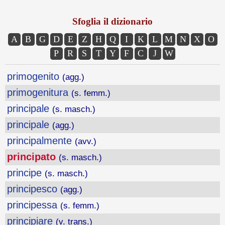
Sfoglia il dizionario
A
B
G
D
E
Z
H
Q
I
K
L
M
N
X
O
P
R
S
T
Y
F
C
J
W
primogenito
(agg.)
primogenitura
(s. femm.)
principale
(s. masch.)
principale
(agg.)
principalmente
(avv.)
principato
(s. masch.)
principe
(s. masch.)
principesco
(agg.)
principessa
(s. femm.)
principiare
(v. trans.)