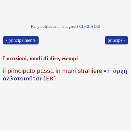
Hai problemi con i font greci?
CLICCA QUI
‹ principalmente
principe ›
Locuzioni, modi di dire, esempi
ἡ ἀρχὴ
il principato passa in mani straniere
=
ἀλλοτοιοῦται
[ER]