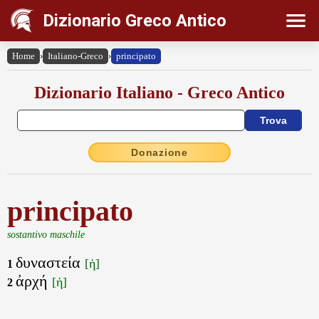
Dizionario Greco Antico
Home
›
Italiano-Greco
›
principato
Dizionario Italiano - Greco Antico
Donazione
principato
sostantivo maschile
δυναστεία
[ἡ]
1
ἀρχή
[ἡ]
2