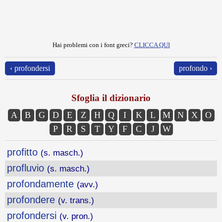
Hai problemi con i font greci?
CLICCA QUI
‹ profondersi
profondo ›
Sfoglia il dizionario
A
B
G
D
E
Z
H
Q
I
K
L
M
N
X
O
P
R
S
T
Y
F
C
J
W
profitto
(s. masch.)
profluvio
(s. masch.)
profondamente
(avv.)
profondere
(v. trans.)
profondersi
(v. pron.)