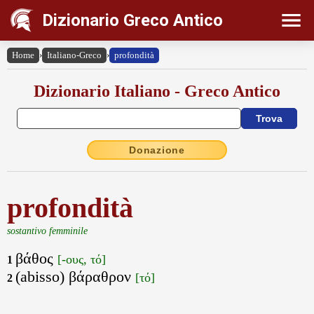
Dizionario Greco Antico
Home
›
Italiano-Greco
›
profondità
Dizionario Italiano - Greco Antico
Donazione
profondità
sostantivo femminile
βάθος
[-ους, τό]
1
(abisso) βάραθρον
[τό]
2