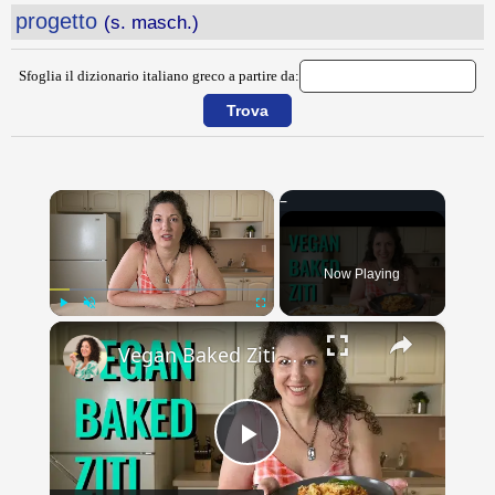
progetto
(s. masch.)
Sfoglia il dizionario italiano greco a partire da:
×
Now Playing
×
Play
Unmute
Fullscreen
Vegan Baked Ziti with Lentils, Tofu Ricotta, and Cashew Mozzarella
Play