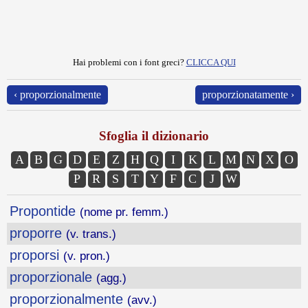
Hai problemi con i font greci?
CLICCA QUI
‹ proporzionalmente
proporzionatamente ›
Sfoglia il dizionario
A
B
G
D
E
Z
H
Q
I
K
L
M
N
X
O
P
R
S
T
Y
F
C
J
W
Propontide
(nome pr. femm.)
proporre
(v. trans.)
proporsi
(v. pron.)
proporzionale
(agg.)
proporzionalmente
(avv.)