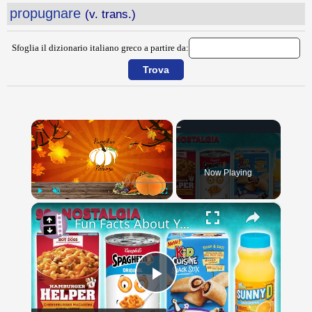
propugnare
(v. trans.)
Sfoglia il dizionario italiano greco a partire da:
×
Now Playing
×
Play
Unmute
Fullscreen
Fun Facts About Your Favorite 90s Foods
Play