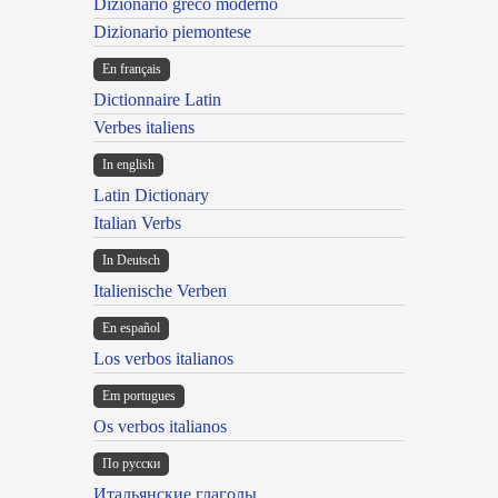
Dizionario greco moderno
Dizionario piemontese
En français
Dictionnaire Latin
Verbes italiens
In english
Latin Dictionary
Italian Verbs
In Deutsch
Italienische Verben
En español
Los verbos italianos
Em portugues
Os verbos italianos
По русски
Итальянские глаголы