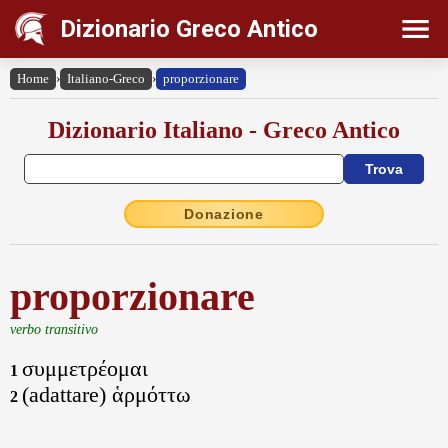
Dizionario Greco Antico
Home
›
Italiano-Greco
›
proporzionare
Dizionario Italiano - Greco Antico
Donazione
proporzionare
verbo transitivo
συμμετρέομαι
1
(adattare) ἁρμόττω
2