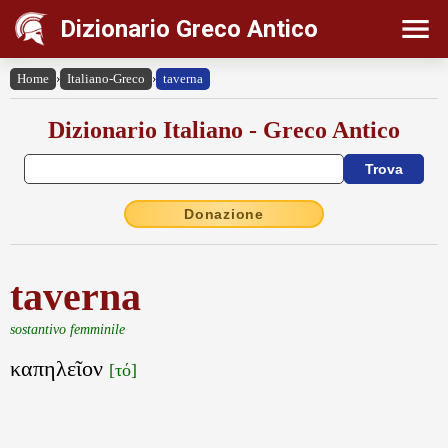
Dizionario Greco Antico
Home
›
Italiano-Greco
›
taverna
Dizionario Italiano - Greco Antico
Donazione
taverna
sostantivo femminile
καπηλεῖον
[τό]