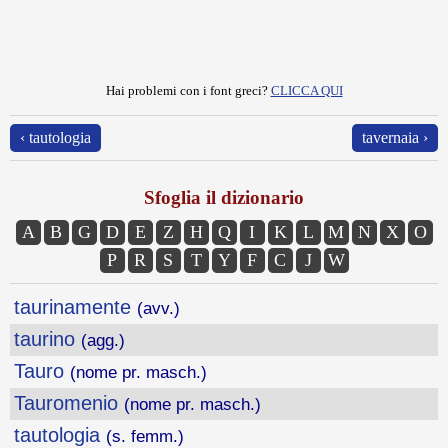
Hai problemi con i font greci?
CLICCA QUI
‹ tautologia
tavernaia ›
Sfoglia il dizionario
A
B
G
D
E
Z
H
Q
I
K
L
M
N
X
O
P
R
S
T
Y
F
C
J
W
taurinamente
(avv.)
taurino
(agg.)
Tauro
(nome pr. masch.)
Tauromenio
(nome pr. masch.)
tautologia
(s. femm.)