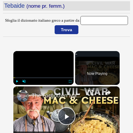
Tebaide
(nome pr. femm.)
Sfoglia il dizionario italiano greco a partire da:
×
Now Playing
×
Play
Unmute
Fullscreen
The Forgotten Mac & Cheese That Fed Civil War Soldiers
Play