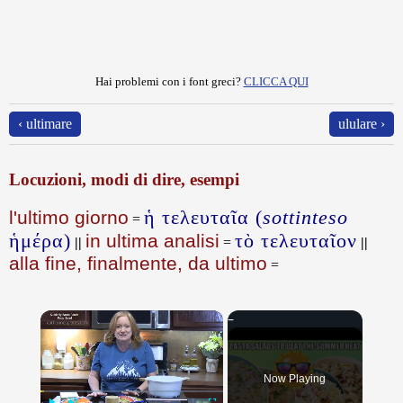
Hai problemi con i font greci?
CLICCA QUI
‹ ultimare
ululare ›
Locuzioni, modi di dire, esempi
ἡ τελευταῖα (
sottinteso
l'ultimo giorno
=
ἡμέρα)
τὸ τελευταῖον
in ultima analisi
||
=
||
alla fine, finalmente, da ultimo
=
×
Now Playing