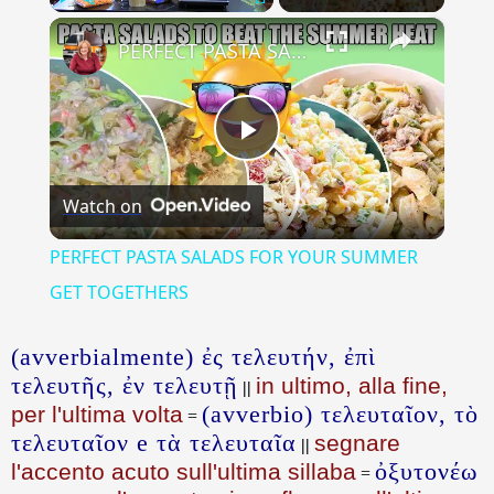
×
Play
Unmute
Fullscreen
PERFECT PASTA SALADS FOR YOUR SUMMER GET TOGETHERS
Play
Watch on
Video
PERFECT PASTA SALADS FOR YOUR SUMMER
GET TOGETHERS
(avverbialmente) ἐς τελευτήν, ἐπὶ
τελευτῆς, ἐν τελευτῇ
in ultimo, alla fine,
||
(avverbio) τελευταῖον, τὸ
per l'ultima volta
=
τελευταῖον e τὰ τελευταῖα
segnare
||
ὀξυτονέω
l'accento acuto sull'ultima sillaba
=