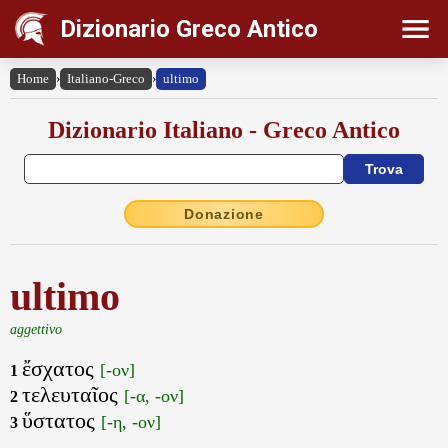
Dizionario Greco Antico
Home
›
Italiano-Greco
›
ultimo
Dizionario Italiano - Greco Antico
Donazione
ultimo
aggettivo
ἔσχατος
[-ον]
1
τελευταῖος
[-α, -ον]
2
ὕστατος
[-η, -ον]
3