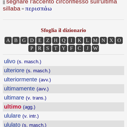
segnare l'accento circonflesso sull'ultima
||
περισπάω
sillaba
=
Sfoglia il dizionario
A
B
G
D
E
Z
H
Q
I
K
L
M
N
X
O
P
R
S
T
Y
F
C
J
W
ulivo
(s. masch.)
ulteriore
(s. masch.)
ulteriormente
(avv.)
ultimamente
(avv.)
ultimare
(v. trans.)
ultimo
(agg.)
ululare
(v. intr.)
ululato
(s. masch.)