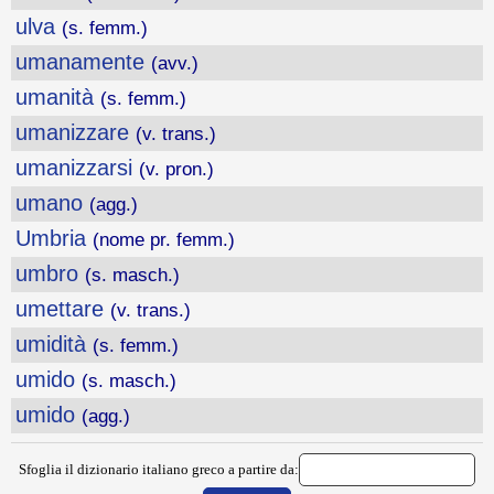
ulva
(s. femm.)
umanamente
(avv.)
umanità
(s. femm.)
umanizzare
(v. trans.)
umanizzarsi
(v. pron.)
umano
(agg.)
Umbria
(nome pr. femm.)
umbro
(s. masch.)
umettare
(v. trans.)
umidità
(s. femm.)
umido
(s. masch.)
umido
(agg.)
Sfoglia il dizionario italiano greco a partire da: