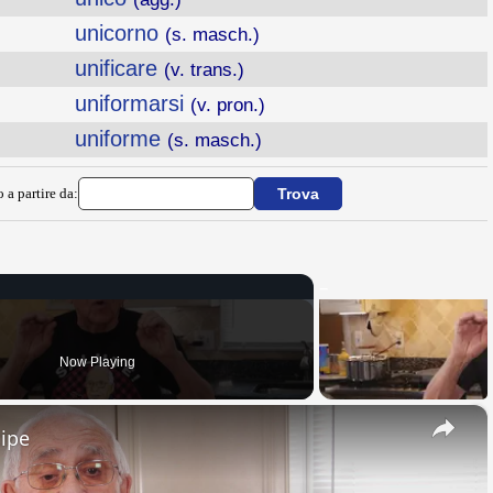
unicorno
(s. masch.)
unificare
(v. trans.)
uniformarsi
(v. pron.)
uniforme
(s. masch.)
 a partire da:
Now Playing
×
cipe