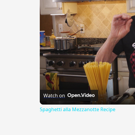
Watch on
Spaghetti alla Mezzanotte Recipe
{{ID:UNDICESIMO100}}
---CACHE---