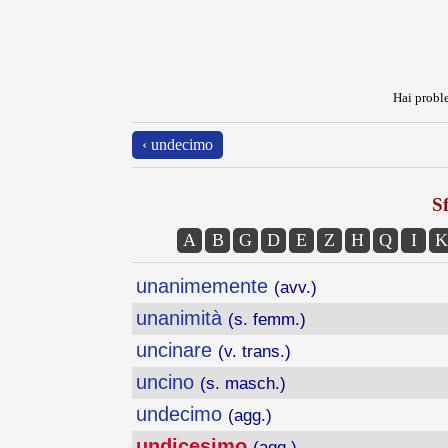
Hai proble
‹ undecimo
Sf
A
B
G
D
E
Z
H
Q
I
K
unanimemente
(avv.)
unanimità
(s. femm.)
uncinare
(v. trans.)
uncino
(s. masch.)
undecimo
(agg.)
undicesimo
(agg.)