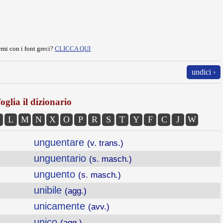
mi con i font greci?
CLICCA QUI
undici ›
oglia il dizionario
L
M
N
X
O
P
R
S
T
Y
F
C
J
W
unguentare
(v. trans.)
unguentario
(s. masch.)
unguento
(s. masch.)
unibile
(agg.)
unicamente
(avv.)
unico
(agg.)