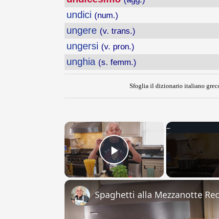
undici
(num.)
ungere
(v. trans.)
ungersi
(v. pron.)
unghia
(s. femm.)
Sfoglia il dizionario italiano greco
×
Play Video
Spaghetti alla Mezzanotte Re