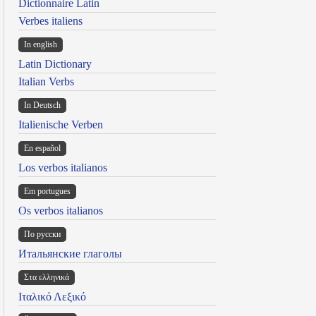
Dictionnaire Latin
Verbes italiens
In english
Latin Dictionary
Italian Verbs
In Deutsch
Italienische Verben
En español
Los verbos italianos
Em portugues
Os verbos italianos
По русски
Итальянские глаголы
Στα ελληνικά
Ιταλικό Λεξικό