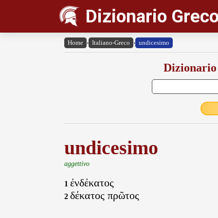
Dizionario Greco
Home
›
Italiano-Greco
›
undicesimo
Dizionario
undicesimo
aggettivo
ἐνδἐκατος
1
δέκατος πρῶτος
2