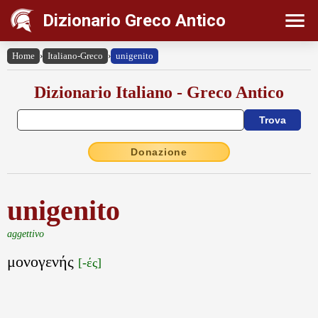
Dizionario Greco Antico
Home
›
Italiano-Greco
›
unigenito
Dizionario Italiano - Greco Antico
Donazione
unigenito
aggettivo
μονογενής
[-ές]