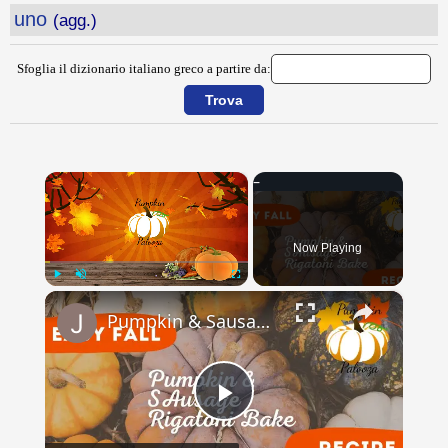
uno
(agg.)
Sfoglia il dizionario italiano greco a partire da:
×
Now Playing
×
Play
Unmute
Fullscreen
Pumpkin & Sausage Rigitoni Bake // Pumpkin Palooza // Jeni Gough
Play