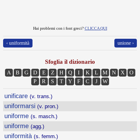
Hai problemi con i font greci?
CLICCA QUI
‹ uniformità
unione ›
Sfoglia il dizionario
A
B
G
D
E
Z
H
Q
I
K
L
M
N
X
O
P
R
S
T
Y
F
C
J
W
unificare
(v. trans.)
uniformarsi
(v. pron.)
uniforme
(s. masch.)
uniforme
(agg.)
uniformità
(s. femm.)