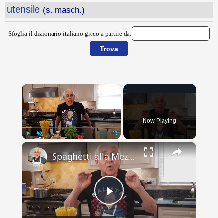
utensile
(s. masch.)
Sfoglia il dizionario italiano greco a partire da:
×
Now Playing
×
Play
Unmute
Fullscreen
Spaghetti alla Mezzanotte Recipe
Play