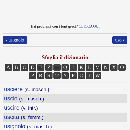
Hai problemi con i font greci?
CLICCA QUI
‹ usignolo
uso ›
Sfoglia il dizionario
A
B
G
D
E
Z
H
Q
I
K
L
M
N
X
O
P
R
S
T
Y
F
C
J
W
usciere
(s. masch.)
uscio
(s. masch.)
uscire
(v. intr.)
uscita
(s. femm.)
usignolo
(s. masch.)