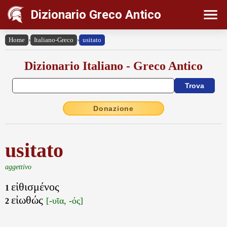
Dizionario Greco Antico
Home
›
Italiano-Greco
›
usitato
Dizionario Italiano - Greco Antico
Donazione
usitato
aggettivo
εἰθισμένος
1
εἰωθώς
[-υῖα, -ός]
2