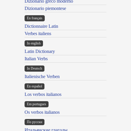
Dizionario greco moderno
Dizionario piemontese
En français
Dictionnaire Latin
Verbes italiens
In english
Latin Dictionary
Italian Verbs
In Deutsch
Italienische Verben
En español
Los verbos italianos
Em portugues
Os verbos italianos
По русски
Итальянские глаголы