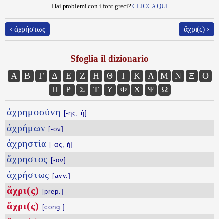
Hai problemi con i font greci?
CLICCA QUI
‹ ἀχρήστως
ἄχρι(ς) ›
Sfoglia il dizionario
Α
Β
Γ
Δ
Ε
Ζ
Η
Θ
Ι
Κ
Λ
Μ
Ν
Ξ
Ο
Π
Ρ
Σ
Τ
Υ
Φ
Χ
Ψ
Ω
ἀχρημοσύνη
[-ης, ἡ]
ἀχρήμων
[-ον]
ἀχρηστία
[-ας, ἡ]
ἄχρηστος
[-ον]
ἀχρήστως
[avv.]
ἄχρι(ς)
[prep.]
ἄχρι(ς)
[cong.]