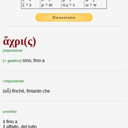
ζ = z
μ = m
σ,ς = s
ω = w
Donazione
ἄχρι(ς)
preposizione
sino, fino a
[+ genitivo]
congiunzione
(οὗ) finché, fintanto che
avverbio
1
fino a
2
affatto, del tutto