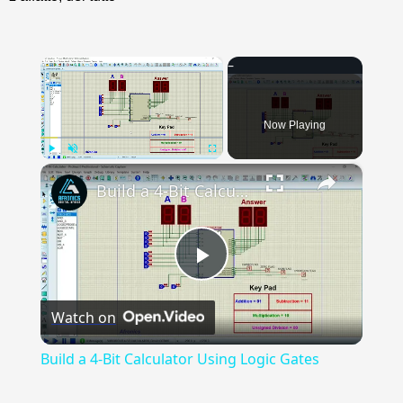
×
Now Playing
×
Play
Unmute
Fullscreen
Build a 4-Bit Calculator Using Logic Gates
Play
Watch on
Video
Build a 4-Bit Calculator Using Logic Gates