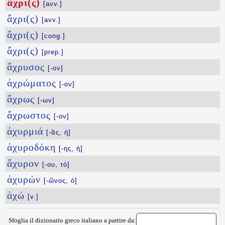
ἄχρι(ς)
[avv.]
ἄχρι(ς)
[avv.]
ἄχρι(ς)
[cong.]
ἄχρι(ς)
[prep.]
ἄχρυσος
[-ον]
ἀχρώματος
[-ον]
ἄχρως
[-ων]
ἄχρωστος
[-ον]
ἀχυρμιά
[-ᾶς, ἡ]
ἀχυροδόκη
[-ης, ἡ]
ἄχυρον
[-ου, τό]
ἀχυρών
[-ῶνος, ὁ]
ἀχώ
[v.]
Sfoglia il dizionario greco italiano a partire da: