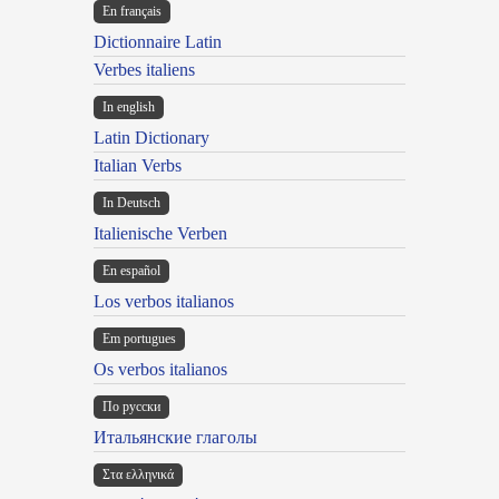
En français
Dictionnaire Latin
Verbes italiens
In english
Latin Dictionary
Italian Verbs
In Deutsch
Italienische Verben
En español
Los verbos italianos
Em portugues
Os verbos italianos
По русски
Итальянские глаголы
Στα ελληνικά