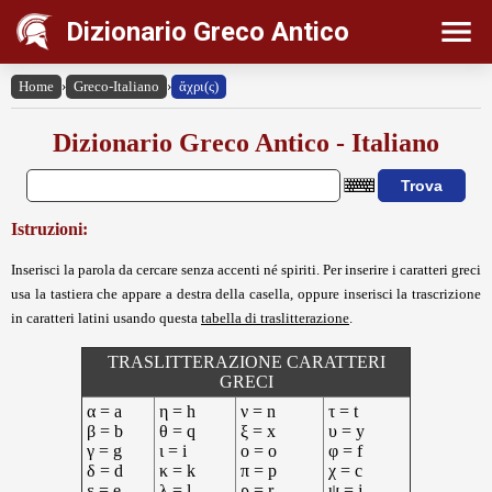
Dizionario Greco Antico
Home
›
Greco-Italiano
›
ἄχρι(ς)
Dizionario Greco Antico - Italiano
Istruzioni:
Inserisci la parola da cercare senza accenti né spiriti. Per inserire i caratteri greci
usa la tastiera che appare a destra della casella, oppure inserisci la trascrizione
in caratteri latini usando questa
tabella di traslitterazione
.
TRASLITTERAZIONE CARATTERI
GRECI
α = a
η = h
ν = n
τ = t
β = b
θ = q
ξ = x
υ = y
γ = g
ι = i
ο = o
φ = f
δ = d
κ = k
π = p
χ = c
ε = e
λ = l
ρ = r
ψ = j