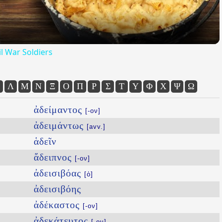
l War Soldiers
Λ
Μ
Ν
Ξ
Ο
Π
Ρ
Σ
Τ
Υ
Φ
Χ
Ψ
Ω
ἀδείμαντος
[-ον]
ἀδειμάντως
[avv.]
ἁδεῖν
ἄδειπνος
[-ον]
ἀδεισιβόας
[ὁ]
ἀδεισιβόης
ἀδέκαστος
[-ον]
ἀδεκάτευτος
[-ον]