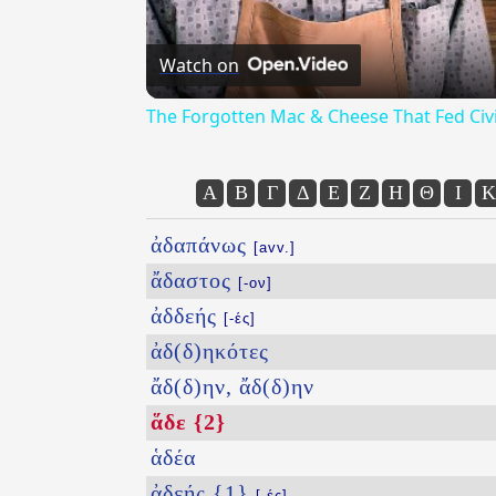
Watch on
The Forgotten Mac & Cheese That Fed Civi
Α
Β
Γ
Δ
Ε
Ζ
Η
Θ
Ι
Κ
ἀδαπάνως
[avv.]
ἄδαστος
[-ον]
ἀδδεής
[-ές]
ἀδ(δ)ηκότες
ἄδ(δ)ην, ἄδ(δ)ην
ἅδε {2}
ἁδέα
ἀδεής {1}
[-ές]