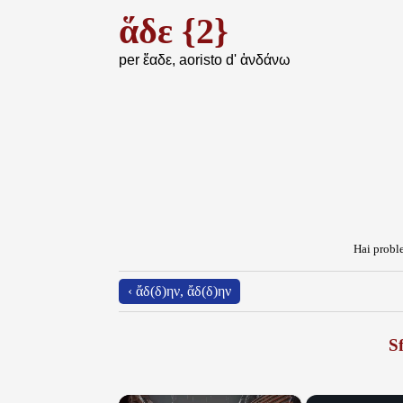
ἅδε {2}
per ἔαδε, aoristo d' ἁνδάνω
Hai proble
‹ ἄδ(δ)ην, ἄδ(δ)ην
Sf
×