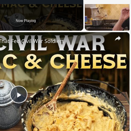
Now Playing
×
hat Fed Civil War Soldiers
Play
Video