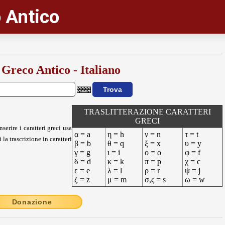
 Antico
 Greco Antico - Italiano
TRASLITTERAZIONE CARATTERI
GRECI
nserire i caratteri greci usa
α = a
η = h
ν = n
τ = t
 la trascrizione in caratteri
β = b
θ = q
ξ = x
υ = y
γ = g
ι = i
ο = o
φ = f
δ = d
κ = k
π = p
χ = c
ε = e
λ = l
ρ = r
ψ = j
ζ = z
μ = m
σ,ς = s
ω = w
Donazione