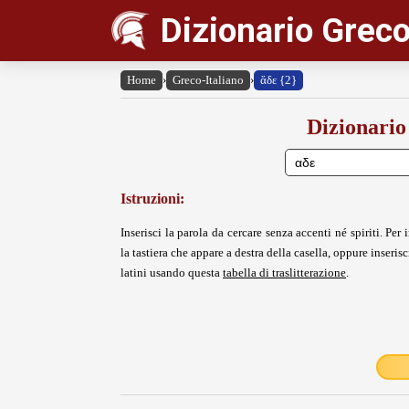
Dizionario Greco
Home
›
Greco-Italiano
›
ἅδε {2}
Dizionario
Istruzioni:
Inserisci la parola da cercare senza accenti né spiriti. Per i
la tastiera che appare a destra della casella, oppure inserisci
latini usando questa
tabella di traslitterazione
.