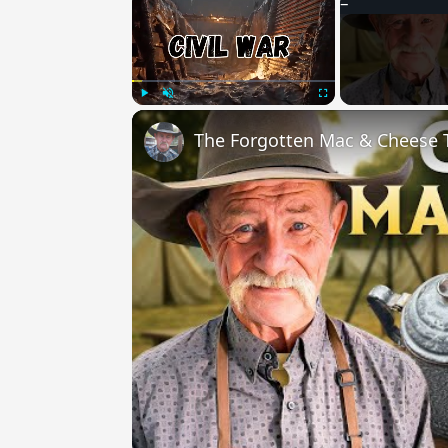
Play
Unmute
Fullscreen
The Forgotten Mac & Cheese T