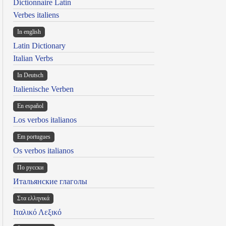
Dictionnaire Latin
Verbes italiens
In english
Latin Dictionary
Italian Verbs
In Deutsch
Italienische Verben
En español
Los verbos italianos
Em portugues
Os verbos italianos
По русски
Итальянские глаголы
Στα ελληνικά
Ιταλικό Λεξικό