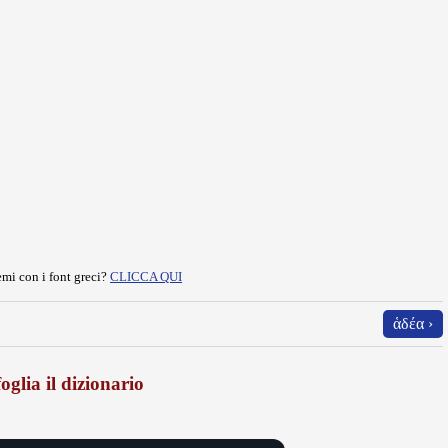
mi con i font greci?
CLICCA QUI
ἁδέα ›
oglia il dizionario