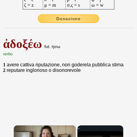
ζ = z
μ = m
σ,ς = s
ω = w
Donazione
ἀδοξέω
fut. ήσω
verbo
1
avere cattiva riputazione, non goderela pubblica stima
2
reputare inglorioso o disonorevole
×