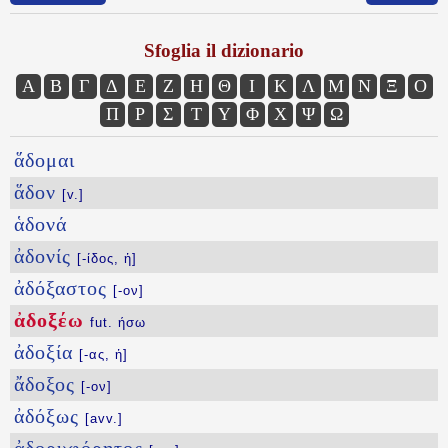
Sfoglia il dizionario
Α
Β
Γ
Δ
Ε
Ζ
Η
Θ
Ι
Κ
Λ
Μ
Ν
Ξ
Ο
Π
Ρ
Σ
Τ
Υ
Φ
Χ
Ψ
Ω
ἅδομαι
ἅδον
[v.]
ἁδονά
ἀδονίς
[-ίδος, ἡ]
ἀδόξαστος
[-ον]
ἀδοξέω
fut. ήσω
ἀδοξία
[-ας, ἡ]
ἄδοξος
[-ον]
ἀδόξως
[avv.]