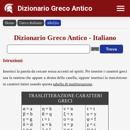
Dizionario Greco Antico
Home
›
Greco-Italiano
›
ἀδοξέω
Dizionario Greco Antico - Italiano
Istruzioni:
Inserisci la parola da cercare senza accenti né spiriti. Per inserire i caratteri greci
usa la tastiera che appare a destra della casella, oppure inserisci la trascrizione
in caratteri latini usando questa
tabella di traslitterazione
.
TRASLITTERAZIONE CARATTERI
GRECI
α = a
η = h
ν = n
τ = t
β = b
θ = q
ξ = x
υ = y
γ = g
ι = i
ο = o
φ = f
δ = d
κ = k
π = p
χ = c
ε = e
λ = l
ρ = r
ψ = j