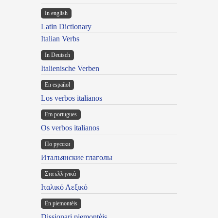
In english
Latin Dictionary
Italian Verbs
In Deutsch
Italienische Verben
En español
Los verbos italianos
Em portugues
Os verbos italianos
По русски
Итальянские глаголы
Στα ελληνικά
Ιταλικό Λεξικό
Ën piemontèis
Dissionari piemontèis