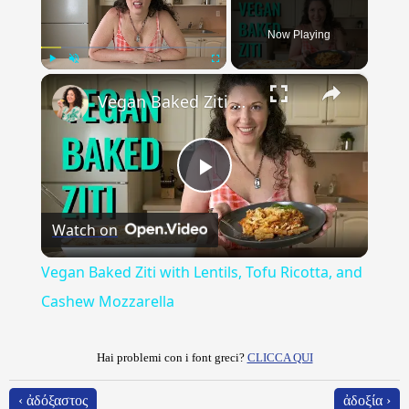
Now Playing
×
Play
Unmute
Fullscreen
Vegan Baked Ziti with Lentils, Tofu Ricotta, and Cashew Mozzarella
Play
Watch on
Video
Vegan Baked Ziti with Lentils, Tofu Ricotta, and
Cashew Mozzarella
Hai problemi con i font greci?
CLICCA QUI
‹ ἀδόξαστος
ἀδοξία ›