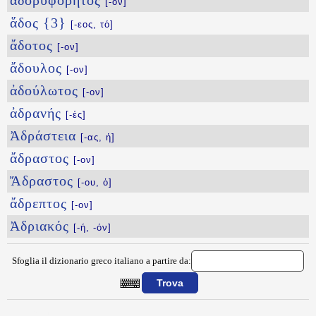
ἀδορυφόρητος
[-ον]
ἅδος {3}
[-εος, τό]
ἄδοτος
[-ον]
ἄδουλος
[-ον]
ἀδούλωτος
[-ον]
ἀδρανής
[-ές]
Ἀδράστεια
[-ας, ἡ]
ἄδραστος
[-ον]
Ἄδραστος
[-ου, ὁ]
ἄδρεπτος
[-ον]
Ἀδριακός
[-ή, -όν]
Sfoglia il dizionario greco italiano a partire da:
{{ID:ADOXEW100}}