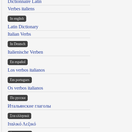
Dictionnaire Latin
Verbes italiens
In english
Latin Dictionary
Italian Verbs
In Deutsch
Italienische Verben
En español
Los verbos italianos
Em portugues
Os verbos italianos
По русски
Итальянские глаголы
Στα ελληνικά
Ιταλικό Λεξικό