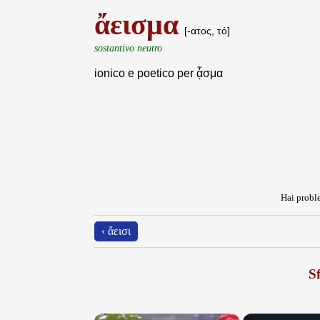
ἄεισμα
[-ατος, τό]
sostantivo neutro
ionico e poetico per ᾆσμα
Hai proble
‹ ἄεισι
Sf
×