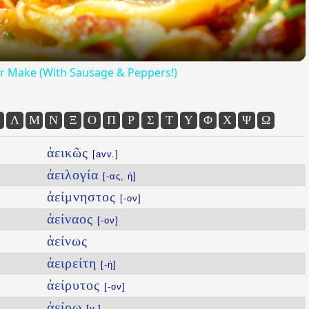
Ever Make (With Sausage & Peppers!)
Λ
Μ
Ν
Ξ
Ο
Π
Ρ
Σ
Τ
Υ
Φ
Χ
Ψ
Ω
ἀεικῶς
[avv.]
ἀειλογία
[-ας, ἡ]
ἀείμνηστος
[-ον]
ἀείναος
[-ον]
ἀείνως
ἀειρείτη
[-ἡ]
ἀείρυτος
[-ον]
ἀείρω
[v.]