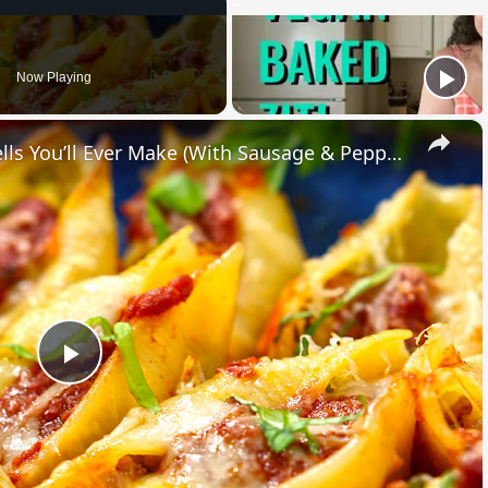
Now Playing
×
The Easiest Italian Stuffed Shells You’ll Ever Make (With Sausage & Peppers!)
Play
Video