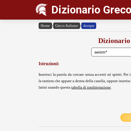
Dizionario Greco
Home
›
Greco-Italiano
›
ἄεισμα
Dizionario
Istruzioni:
Inserisci la parola da cercare senza accenti né spiriti. Per i
la tastiera che appare a destra della casella, oppure inserisci
latini usando questa
tabella di traslitterazione
.