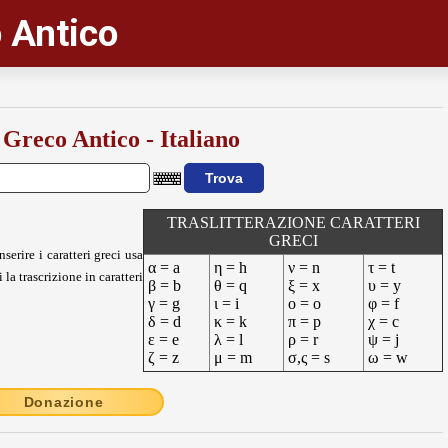
 Antico
 Greco Antico - Italiano
TRASLITTERAZIONE CARATTERI
GRECI
nserire i caratteri greci usa
α = a
η = h
ν = n
τ = t
 la trascrizione in caratteri
β = b
θ = q
ξ = x
υ = y
γ = g
ι = i
ο = o
φ = f
δ = d
κ = k
π = p
χ = c
ε = e
λ = l
ρ = r
ψ = j
ζ = z
μ = m
σ,ς = s
ω = w
Donazione