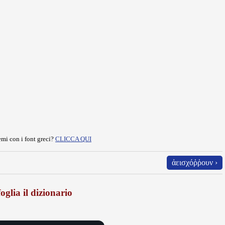
mi con i font greci?
CLICCA QUI
ἀεισχόῥῥουν ›
oglia il dizionario