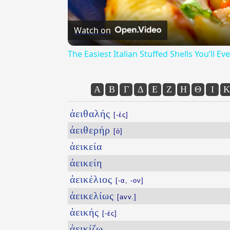
Watch on
The Easiest Italian Stuffed Shells You’ll 
Α
Β
Γ
Δ
Ε
Ζ
Η
Θ
Ι
Κ
ἀειθαλής
[-ές]
ἀειθερήρ
[ὁ]
ἀεικεία
ἀεικείη
ἀεικέλιος
[-α, -ον]
ἀεικελίως
[avv.]
ἀεικής
[-ές]
ἀεικίζω
...