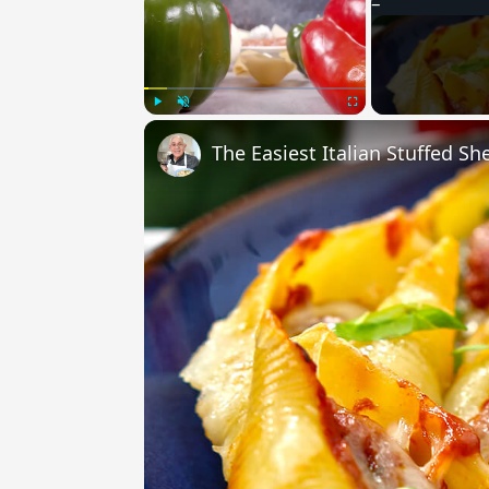
Play
Unmute
Fullscreen