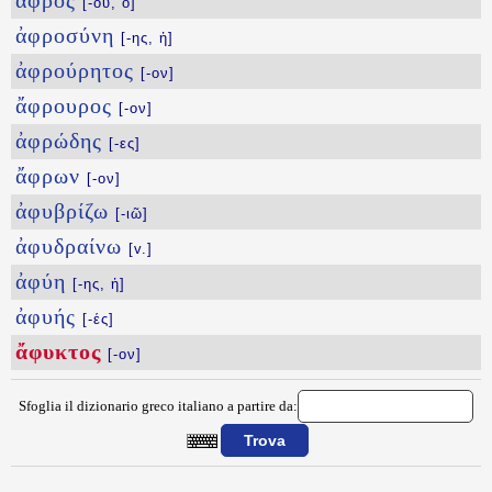
ἀφρός
[-οῦ, ὁ]
ἀφροσύνη
[-ης, ἡ]
ἀφρούρητος
[-ον]
ἄφρουρος
[-ον]
ἀφρώδης
[-ες]
ἄφρων
[-ον]
ἀφυβρίζω
[-ιῶ]
ἀφυδραίνω
[v.]
ἀφύη
[-ης, ἡ]
ἀφυής
[-ές]
ἄφυκτος
[-ον]
Sfoglia il dizionario greco italiano a partire da:
{{ID:AFYKTOS100}}