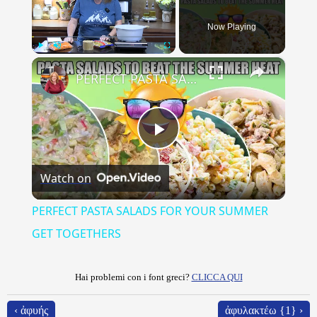
Now Playing
×
Play
Unmute
Fullscreen
PERFECT PASTA SALADS FOR YOUR SUMMER GET TOGETHERS
Play
Watch on
Video
PERFECT PASTA SALADS FOR YOUR SUMMER
GET TOGETHERS
Hai problemi con i font greci?
CLICCA QUI
‹ ἀφυής
ἀφυλακτέω {1} ›