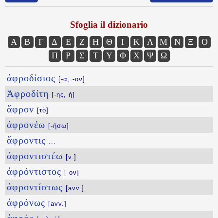
Sfoglia il dizionario
Α
Β
Γ
Δ
Ε
Ζ
Η
Θ
Ι
Κ
Λ
Μ
Ν
Ξ
Ο
Π
Ρ
Σ
Τ
Υ
Φ
Χ
Ψ
Ω
ἀφροδίσιος
[-α, -ον]
Ἀφροδίτη
[-ης, ἡ]
ἄφρον
[τὸ]
ἀφρονέω
[-ήσω]
ἄφροντις
...
ἀφροντιστέω
[v.]
ἀφρόντιστος
[-ον]
ἀφροντίστως
[avv.]
ἀφρόνως
[avv.]