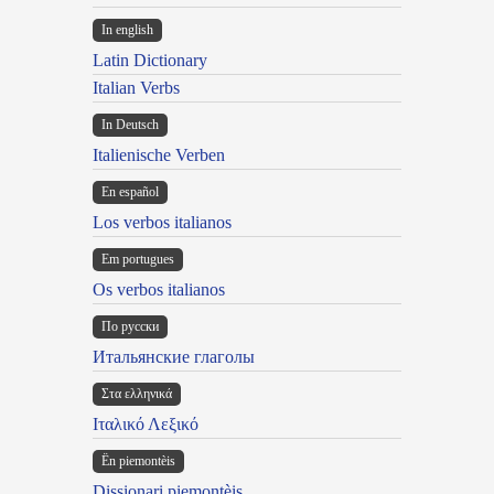
In english
Latin Dictionary
Italian Verbs
In Deutsch
Italienische Verben
En español
Los verbos italianos
Em portugues
Os verbos italianos
По русски
Итальянские глаголы
Στα ελληνικά
Ιταλικό Λεξικό
Ën piemontèis
Dissionari piemontèis