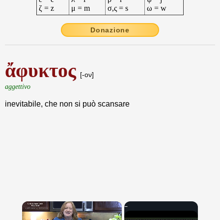
ζ = z
μ = m
σ,ς = s
ω = w
Donazione
ἄφυκτος
[-ον]
aggettivo
inevitabile, che non si può scansare
×