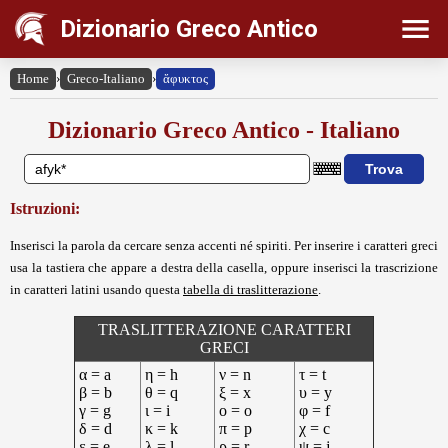
Dizionario Greco Antico
Home
›
Greco-Italiano
›
ἄφυκτος
Dizionario Greco Antico - Italiano
Istruzioni:
Inserisci la parola da cercare senza accenti né spiriti. Per inserire i caratteri greci
usa la tastiera che appare a destra della casella, oppure inserisci la trascrizione
in caratteri latini usando questa
tabella di traslitterazione
.
TRASLITTERAZIONE CARATTERI
GRECI
α = a
η = h
ν = n
τ = t
β = b
θ = q
ξ = x
υ = y
γ = g
ι = i
ο = o
φ = f
δ = d
κ = k
π = p
χ = c
ε = e
λ = l
ρ = r
ψ = j