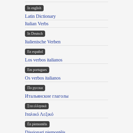
In english
Latin Dictionary
Italian Verbs
In Deutsch
Italienische Verben
En español
Los verbos italianos
Em portugues
Os verbos italianos
По русски
Итальянские глаголы
Στα ελληνικά
Ιταλικό Λεξικό
Ën piemontèis
Dissionari piemontèis