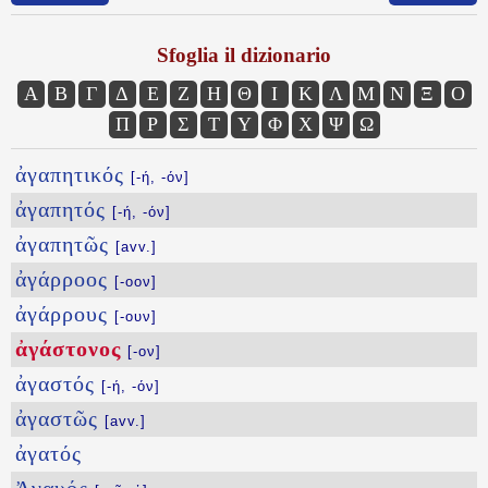
Sfoglia il dizionario
Α
Β
Γ
Δ
Ε
Ζ
Η
Θ
Ι
Κ
Λ
Μ
Ν
Ξ
Ο
Π
Ρ
Σ
Τ
Υ
Φ
Χ
Ψ
Ω
ἀγαπητικός
[-ή, -όν]
ἀγαπητός
[-ή, -όν]
ἀγαπητῶς
[avv.]
ἀγάρροος
[-οον]
ἀγάρρους
[-ουν]
ἀγάστονος
[-ον]
ἀγαστός
[-ή, -όν]
ἀγαστῶς
[avv.]
ἀγατός