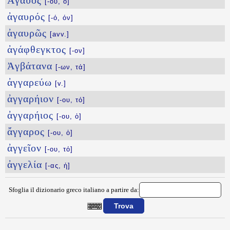
Ἀγαυός
[-οῦ, ὁ]
ἀγαυρός
[-ό, όν]
ἀγαυρῶς
[avv.]
ἀγάφθεγκτος
[-ον]
Ἀγβάτανα
[-ων, τά]
ἀγγαρεύω
[v.]
ἀγγαρήιον
[-ου, τό]
ἀγγαρήιος
[-ου, ὁ]
ἄγγαρος
[-ου, ὁ]
ἀγγεῖον
[-ου, τό]
ἀγγελία
[-ας, ἡ]
Sfoglia il dizionario greco italiano a partire da:
{{ID:AGASTONOS100}}