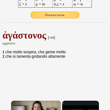
ζ = z
μ = m
σ,ς = s
ω = w
Donazione
ἀγάστονος
[-ον]
aggettivo
1
che molto sospira, che geme molto
2
che si lamenta gridando altamente
×