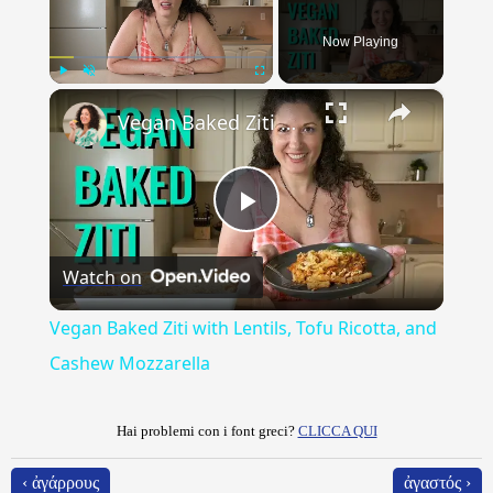
Now Playing
×
Play
Unmute
Fullscreen
Vegan Baked Ziti with Lentils, Tofu Ricotta, and Cashew Mozzarella
Play
Watch on
Video
Vegan Baked Ziti with Lentils, Tofu Ricotta, and
Cashew Mozzarella
Hai problemi con i font greci?
CLICCA QUI
‹ ἀγάρρους
ἀγαστός ›