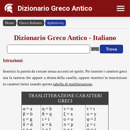
Dizionario Greco Antico
Home
›
Greco-Italiano
›
ἀγάστονος
Dizionario Greco Antico - Italiano
Istruzioni:
Inserisci la parola da cercare senza accenti né spiriti. Per inserire i caratteri greci
usa la tastiera che appare a destra della casella, oppure inserisci la trascrizione
in caratteri latini usando questa
tabella di traslitterazione
.
TRASLITTERAZIONE CARATTERI
GRECI
α = a
η = h
ν = n
τ = t
β = b
θ = q
ξ = x
υ = y
γ = g
ι = i
ο = o
φ = f
δ = d
κ = k
π = p
χ = c
ε = e
λ = l
ρ = r
ψ = j