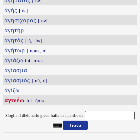
ἀγήρατος
[-ον]
ἁγής
[-ές]
ἀγησίχορος
[-ον]
ἀγητήρ
ἀγητός
[-ή, -όν]
ἁγήτωρ
[-ορος, ὁ]
ἁγιάζω
fut. άσω
ἁγίασμα
...
ἁγιασμός
[-οῦ, ὁ]
ἁγίζω
...
ἀγινέω
fut. ήσω
Sfoglia il dizionario greco italiano a partire da:
{{ID:AGINEW100}}