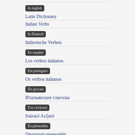
In english
Latin Dictionary
Italian Verbs
In Deutsch
Italienische Verben
En español
Los verbos italianos
Em portugues
Os verbos italianos
По русски
Итальянские глаголы
Στα ελληνικά
Ιταλικό Λεξικό
Ën piemontèis
Dissionari piemontèis