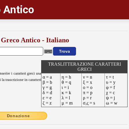
 Antico
 Greco Antico - Italiano
TRASLITTERAZIONE CARATTERI
GRECI
nserire i caratteri greci usa
α = a
η = h
ν = n
τ = t
 la trascrizione in caratteri
β = b
θ = q
ξ = x
υ = y
γ = g
ι = i
ο = o
φ = f
δ = d
κ = k
π = p
χ = c
ε = e
λ = l
ρ = r
ψ = j
ζ = z
μ = m
σ,ς = s
ω = w
Donazione