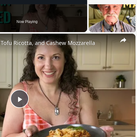
Now Playing
×
, Tofu Ricotta, and Cashew Mozzarella
Play
Video