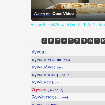
Watch on
Vegan Baked Ziti with Lentils, Tofu Ricot
Α
Β
Γ
Δ
Ε
Ζ
Η
Θ
Ι
Κ
ἄγνυμι
...
ἀγνωμονέω
fut. ήσω
ἀγνωμόνως
[avv.]
ἀγνωμοσύνη
[-ης, ἡ]
ἀγνώμων
[-ον]
Ἅγνων
[-ωνος, ὁ]
Ἁγνώνειος
[-α, -ον]
ἀγνώς
[-ῶπος]