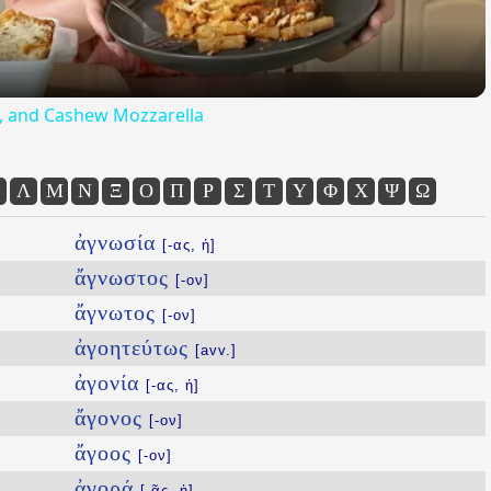
ta, and Cashew Mozzarella
Λ
Μ
Ν
Ξ
Ο
Π
Ρ
Σ
Τ
Υ
Φ
Χ
Ψ
Ω
ἀγνωσία
[-ας, ἡ]
ἄγνωστος
[-ον]
ἄγνωτος
[-ον]
ἀγοητεύτως
[avv.]
ἀγονία
[-ας, ἡ]
ἄγονος
[-ον]
ἄγοος
[-ον]
ἀγορά
[-ᾶς, ἡ]