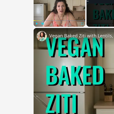
Play
Unmute
Fullscreen
Vegan Baked Ziti with Lentils