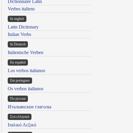
Dictionnaire Latin
Verbes italiens
In english
Latin Dictionary
Italian Verbs
In Deutsch
Italienische Verben
En español
Los verbos italianos
Em portugues
Os verbos italianos
По русски
Итальянские глаголы
Στα ελληνικά
Ιταλικό Λεξικό