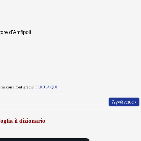
ore d'Amfipoli
mi con i font greci?
CLICCA QUI
Ἁγνώνειος ›
oglia il dizionario