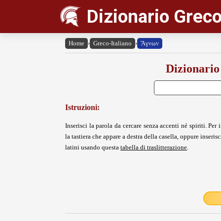
Dizionario Greco
Home
›
Greco-Italiano
›
Ἅγνων
Dizionario
Istruzioni:
Inserisci la parola da cercare senza accenti né spiriti. Per i
la tastiera che appare a destra della casella, oppure inserisci
latini usando questa
tabella di traslitterazione
.