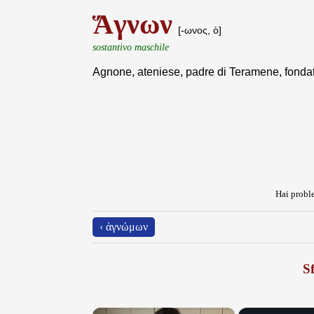
Ἅγνων
[-ωνος, ὁ]
sostantivo maschile
Agnone, ateniese, padre di Teramene, fondat
Hai proble
‹ ἀγνώμων
Sf
×