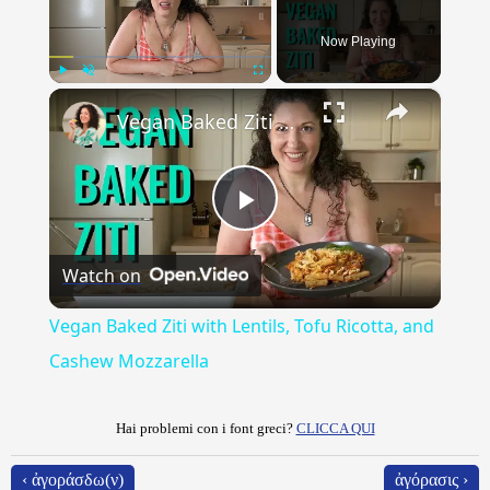
Now Playing
×
Play
Unmute
Fullscreen
Vegan Baked Ziti with Lentils, Tofu Ricotta, and Cashew Mozzarella
Play
Watch on
Video
Vegan Baked Ziti with Lentils, Tofu Ricotta, and
Cashew Mozzarella
Hai problemi con i font greci?
CLICCA QUI
‹ ἀγοράσδω(ν)
ἀγόρασις ›