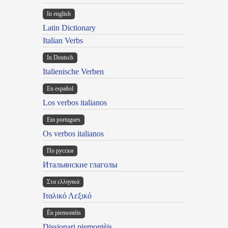
In english
Latin Dictionary
Italian Verbs
In Deutsch
Italienische Verben
En español
Los verbos italianos
Em portugues
Os verbos italianos
По русски
Итальянские глаголы
Στα ελληνικά
Ιταλικό Λεξικό
Ën piemontèis
Dissionari piemontèis