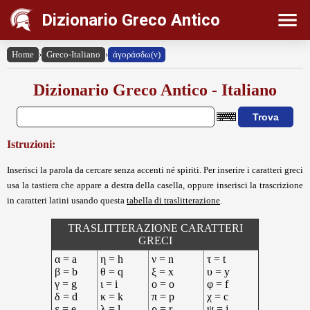
Dizionario Greco Antico
Home
›
Greco-Italiano
›
ἀγοράσδω(ν)
Dizionario Greco Antico - Italiano
Istruzioni:
Inserisci la parola da cercare senza accenti né spiriti. Per inserire i caratteri greci
usa la tastiera che appare a destra della casella, oppure inserisci la trascrizione
in caratteri latini usando questa
tabella di traslitterazione
.
TRASLITTERAZIONE CARATTERI
GRECI
α = a
η = h
ν = n
τ = t
β = b
θ = q
ξ = x
υ = y
γ = g
ι = i
ο = o
φ = f
δ = d
κ = k
π = p
χ = c
ε = e
λ = l
ρ = r
ψ = j