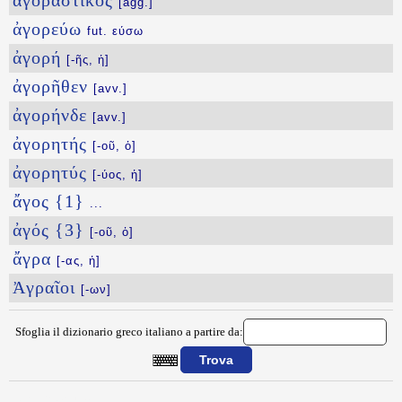
ἀγοραστικός
[agg.]
ἀγορεύω
fut. εύσω
ἀγορή
[-ῆς, ἡ]
ἀγορῆθεν
[avv.]
ἀγορήνδε
[avv.]
ἀγορητής
[-οῦ, ὁ]
ἀγορητύς
[-ύος, ἡ]
ἄγος {1}
...
ἀγός {3}
[-οῦ, ὁ]
ἄγρα
[-ας, ἡ]
Ἀγραῖοι
[-ων]
Sfoglia il dizionario greco italiano a partire da:
{{ID:AGORASDWN100}}