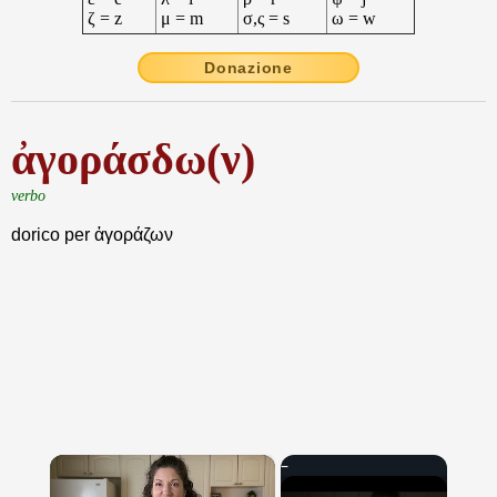
ζ = z
μ = m
σ,ς = s
ω = w
Donazione
ἀγοράσδω(ν)
verbo
dorico per ἀγοράζων
×