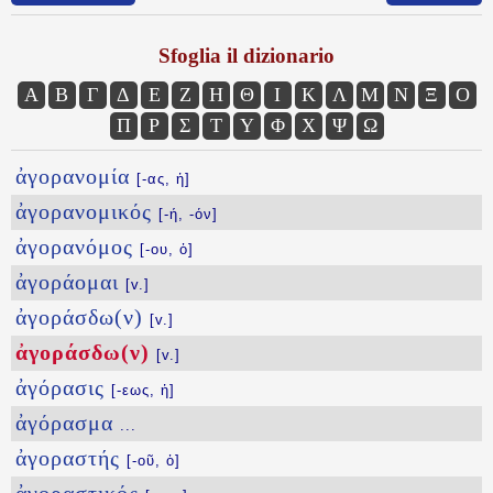
Sfoglia il dizionario
Α
Β
Γ
Δ
Ε
Ζ
Η
Θ
Ι
Κ
Λ
Μ
Ν
Ξ
Ο
Π
Ρ
Σ
Τ
Υ
Φ
Χ
Ψ
Ω
ἀγορανομία
[-ας, ἡ]
ἀγορανομικός
[-ή, -όν]
ἀγορανόμος
[-ου, ὁ]
ἀγοράομαι
[v.]
ἀγοράσδω(ν)
[v.]
ἀγοράσδω(ν)
[v.]
ἀγόρασις
[-εως, ἡ]
ἀγόρασμα
...
ἀγοραστής
[-οῦ, ὁ]