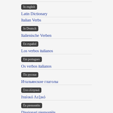
In english
Latin Dictionary
Italian Verbs
In Deutsch
Italienische Verben
En español
Los verbos italianos
Em portugues
Os verbos italianos
По русски
Итальянские глаголы
Στα ελληνικά
Ιταλικό Λεξικό
Ën piemontèis
Dissionari piemontèis