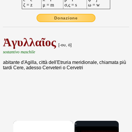
ζ = z
μ = m
σ,ς = s
ω = w
Donazione
Ἀγυλλαῖος
[-ου, ὁ]
sostantivo maschile
abitante d'Agilla, città dell'Etruria meridionale, chiamata più
tardi Cere, adesso Cerveteri o Cervetri
×