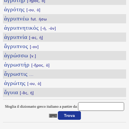
ἀγροτήρ
[-ῆρος, ὁ]
ἀγρότης
[-ου, ὁ]
ἀγρυπνέω
fut. ήσω
ἀγρυπνητικός
[-ή, -όν]
ἀγρυπνία
[-ας, ἡ]
ἄγρυπνος
[-ον]
ἀγρώσσω
[v.]
ἀγρωστήρ
[-ῆρος, ὁ]
ἄγρωστις
...
ἀγρώτης
[-ου, ὁ]
ἄγυια
[-ᾶς, ἡ]
Sfoglia il dizionario greco italiano a partire da:
{{ID:AGYLLAIOS100}}