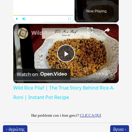
Now Playing
×
Play
Unmute
Fullscreen
Wild Rice Pilaf | The True Story Behind Rice-A-Roni | Instant Pot Recipe
Play
Watch on
Video
Wild Rice Pilaf | The True Story Behind Rice-A-
Roni | Instant Pot Recipe
Hai problemi con i font greci?
CLICCA QUI
‹ ἀγρώτης
ἄγυια ›