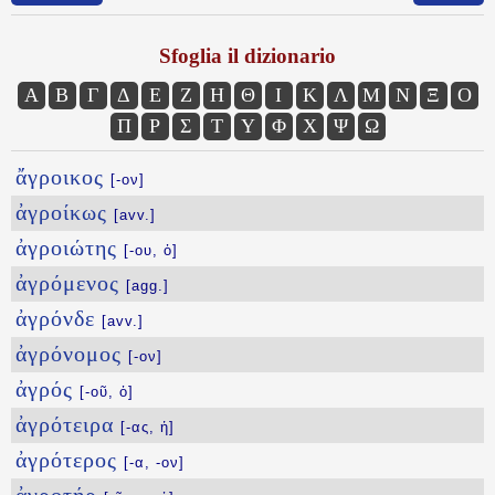
Sfoglia il dizionario
Α
Β
Γ
Δ
Ε
Ζ
Η
Θ
Ι
Κ
Λ
Μ
Ν
Ξ
Ο
Π
Ρ
Σ
Τ
Υ
Φ
Χ
Ψ
Ω
ἄγροικος
[-ον]
ἀγροίκως
[avv.]
ἀγροιώτης
[-ου, ὁ]
ἀγρόμενος
[agg.]
ἀγρόνδε
[avv.]
ἀγρόνομος
[-ον]
ἀγρός
[-οῦ, ὁ]
ἀγρότειρα
[-ας, ἡ]
ἀγρότερος
[-α, -ον]