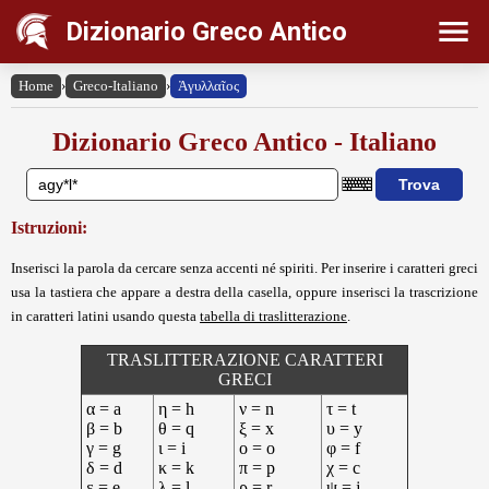
Dizionario Greco Antico
Home
›
Greco-Italiano
›
Ἀγυλλαῖος
Dizionario Greco Antico - Italiano
Istruzioni:
Inserisci la parola da cercare senza accenti né spiriti. Per inserire i caratteri greci
usa la tastiera che appare a destra della casella, oppure inserisci la trascrizione
in caratteri latini usando questa
tabella di traslitterazione
.
TRASLITTERAZIONE CARATTERI
GRECI
α = a
η = h
ν = n
τ = t
β = b
θ = q
ξ = x
υ = y
γ = g
ι = i
ο = o
φ = f
δ = d
κ = k
π = p
χ = c
ε = e
λ = l
ρ = r
ψ = j