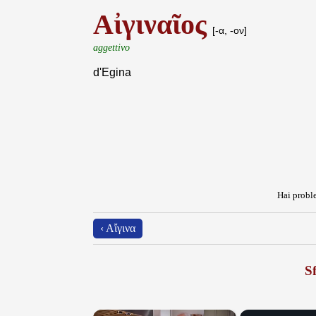
Αἰγιναῖος
[-α, -ον]
aggettivo
d'Egina
Hai proble
‹ Αἴγινα
Sf
×