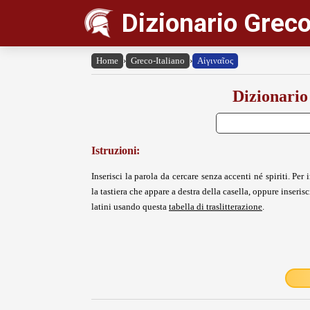
Dizionario Greco
Home
›
Greco-Italiano
›
Αἰγιναῖος
Dizionario
Istruzioni:
Inserisci la parola da cercare senza accenti né spiriti. Per i
la tastiera che appare a destra della casella, oppure inserisci
latini usando questa
tabella di traslitterazione
.