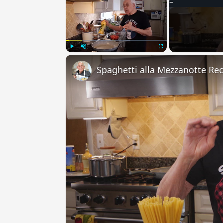
Play
Unmute
Fullscreen
Spaghetti alla Mezzanotte Re