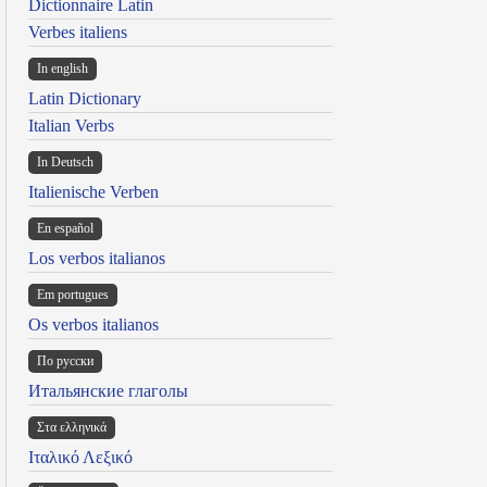
Dictionnaire Latin
Verbes italiens
In english
Latin Dictionary
Italian Verbs
In Deutsch
Italienische Verben
En español
Los verbos italianos
Em portugues
Os verbos italianos
По русски
Итальянские глаголы
Στα ελληνικά
Ιταλικό Λεξικό