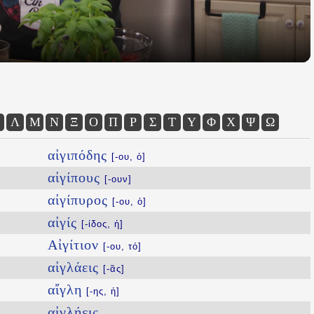
Λ
Μ
Ν
Ξ
Ο
Π
Ρ
Σ
Τ
Υ
Φ
Χ
Ψ
Ω
αἰγιπόδης
[-ου, ὁ]
αἰγίπους
[-ουν]
αἰγίπυρος
[-ου, ὁ]
αἰγίς
[-ίδος, ἡ]
Αἰγίτιον
[-ου, τό]
αἰγλάεις
[-ᾶς]
αἴγλη
[-ης, ἡ]
αἰγλήεις
...