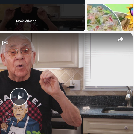
Now Playing
×
cipe
Play
Video