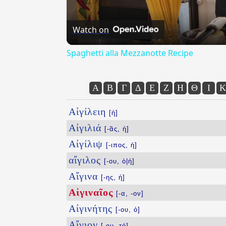
Watch on
Spaghetti alla Mezzanotte Recipe
Α
Β
Γ
Δ
Ε
Ζ
Η
Θ
Ι
Κ
Αἰγίλειη
[ἡ]
Αἰγιλιά
[-ᾶς, ἡ]
Αἰγίλιψ
[-ιπος, ἡ]
αἴγιλος
[-ου, ὁ|ἡ]
Αἴγινα
[-ης, ἡ]
Αἰγιναῖος
[-α, -ον]
Αἰγινήτης
[-ου, ὁ]
Αἴγιον
[-ου, τό]