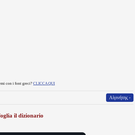
mi con i font greci?
CLICCA QUI
Αἰγινήτης ›
oglia il dizionario