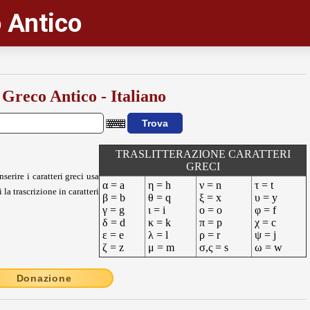
 Antico
 Greco Antico - Italiano
TRASLITTERAZIONE CARATTERI
GRECI
nserire i caratteri greci usa
α = a
η = h
ν = n
τ = t
 la trascrizione in caratteri
β = b
θ = q
ξ = x
υ = y
γ = g
ι = i
ο = o
φ = f
δ = d
κ = k
π = p
χ = c
ε = e
λ = l
ρ = r
ψ = j
ζ = z
μ = m
σ,ς = s
ω = w
Donazione