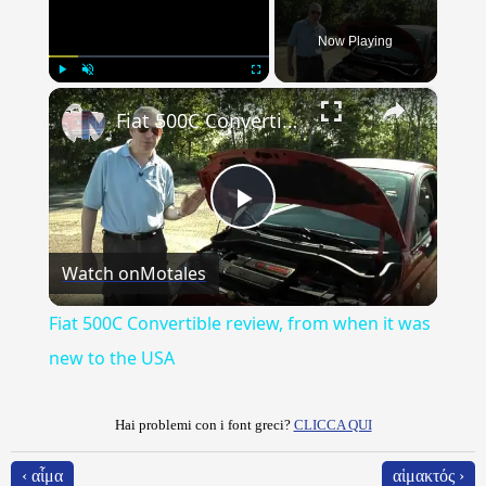
Now Playing
×
Play
Unmute
Fullscreen
Fiat 500C Convertible review, from when it was new to the USA
Play
Watch on
Motales
Video
Fiat 500C Convertible review, from when it was
new to the USA
Hai problemi con i font greci?
CLICCA QUI
‹ αἷμα
αἱμακτός ›