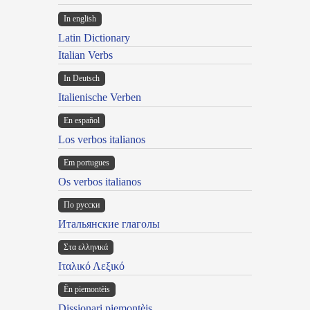
In english
Latin Dictionary
Italian Verbs
In Deutsch
Italienische Verben
En español
Los verbos italianos
Em portugues
Os verbos italianos
По русски
Итальянские глаголы
Στα ελληνικά
Ιταλικό Λεξικό
Ën piemontèis
Dissionari piemontèis