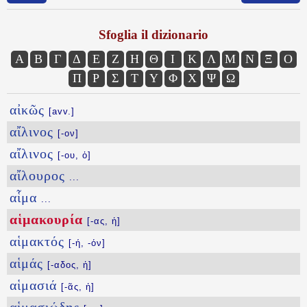
Sfoglia il dizionario
Α
Β
Γ
Δ
Ε
Ζ
Η
Θ
Ι
Κ
Λ
Μ
Ν
Ξ
Ο
Π
Ρ
Σ
Τ
Υ
Φ
Χ
Ψ
Ω
αἰκῶς
[avv.]
αἴλινος
[-ον]
αἴλινος
[-ου, ὁ]
αἴλουρος
...
αἷμα
...
αἱμακουρία
[-ας, ἡ]
αἱμακτός
[-ή, -όν]
αἱμάς
[-αδος, ἡ]
αἱμασιά
[-ᾶς, ἡ]