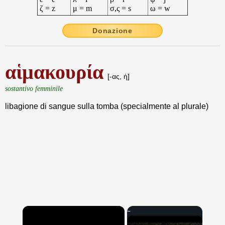
ζ = z
μ = m
σ,ς = s
ω = w
Donazione
αἱμακουρία
[-ας, ἡ]
sostantivo femminile
libagione di sangue sulla tomba (specialmente al plurale)
×