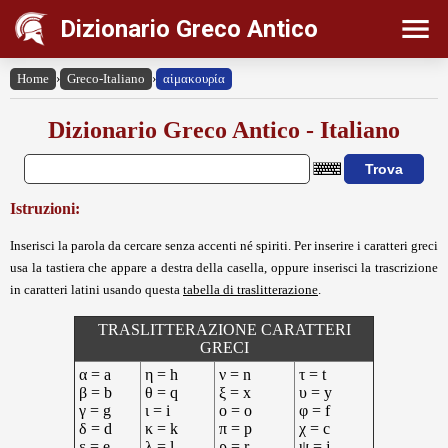
Dizionario Greco Antico
Home
›
Greco-Italiano
›
αἱμακουρία
Dizionario Greco Antico - Italiano
Istruzioni:
Inserisci la parola da cercare senza accenti né spiriti. Per inserire i caratteri greci
usa la tastiera che appare a destra della casella, oppure inserisci la trascrizione
in caratteri latini usando questa
tabella di traslitterazione
.
TRASLITTERAZIONE CARATTERI
GRECI
α = a
η = h
ν = n
τ = t
β = b
θ = q
ξ = x
υ = y
γ = g
ι = i
ο = o
φ = f
δ = d
κ = k
π = p
χ = c
ε = e
λ = l
ρ = r
ψ = j