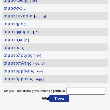
αἱμασιώδης
[-ες]
αἱμάσσω
...
αἱματεκχυσία
[-ας, ἡ]
αἱματηρός
...
αἱματηφόρος
[-ον]
αἱματίζω
[v.]
αἱματόεις
...
αἱματολοιχός
[-όν]
αἱματοπώτης
[-ου, ὁ]
αἱματορρόφος
[-ον]
αἱματόρρυτος
[agg.]
Sfoglia il dizionario greco italiano a partire da:
{{ID:AIMAKOYRIA100}}