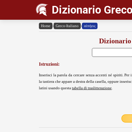
Dizionario Greco
Home
›
Greco-Italiano
›
αἰπήεις
Dizionario
Istruzioni:
Inserisci la parola da cercare senza accenti né spiriti. Per i
la tastiera che appare a destra della casella, oppure inserisci
latini usando questa
tabella di traslitterazione
.