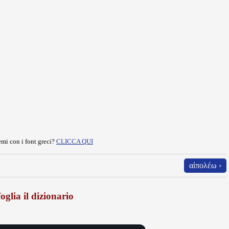
mi con i font greci?
CLICCA QUI
αἰπολέω ›
oglia il dizionario