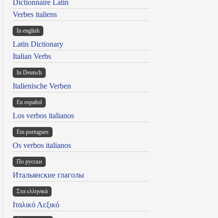
Dictionnaire Latin
Verbes italiens
In english
Latin Dictionary
Italian Verbs
In Deutsch
Italienische Verben
En español
Los verbos italianos
Em portugues
Os verbos italianos
По русски
Итальянские глаголы
Στα ελληνικά
Ιταλικό Λεξικό