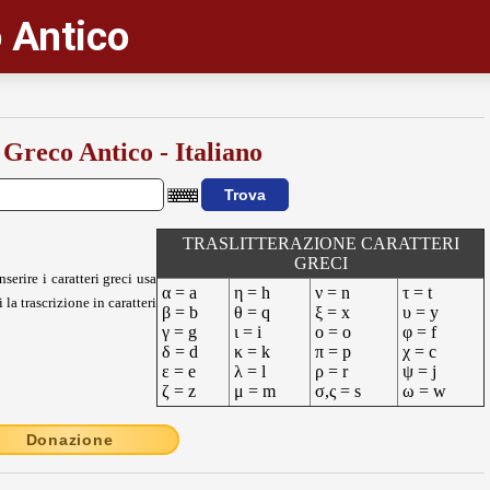
 Antico
 Greco Antico - Italiano
TRASLITTERAZIONE CARATTERI
GRECI
nserire i caratteri greci usa
α = a
η = h
ν = n
τ = t
 la trascrizione in caratteri
β = b
θ = q
ξ = x
υ = y
γ = g
ι = i
ο = o
φ = f
δ = d
κ = k
π = p
χ = c
ε = e
λ = l
ρ = r
ψ = j
ζ = z
μ = m
σ,ς = s
ω = w
Donazione