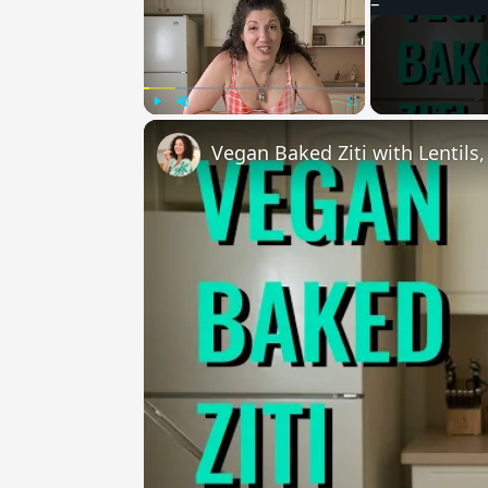
Play
Unmute
Fullscreen
Vegan Baked Ziti with Lentils