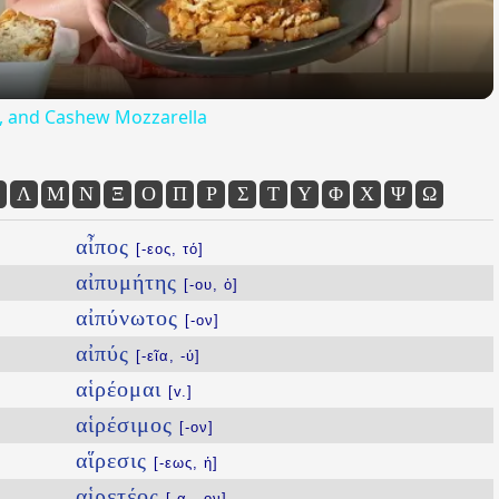
ta, and Cashew Mozzarella
Λ
Μ
Ν
Ξ
Ο
Π
Ρ
Σ
Τ
Υ
Φ
Χ
Ψ
Ω
αἶπος
[-εος, τό]
αἰπυμήτης
[-ου, ὁ]
αἰπύνωτος
[-ον]
αἰπύς
[-εῖα, -ύ]
αἱρέομαι
[v.]
αἱρέσιμος
[-ον]
αἵρεσις
[-εως, ἡ]
αἱρετέος
[-α, -ον]