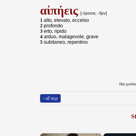
αἰπήεις
[-ήεσσα, -ῆεν]
1
alto, elevato, eccelso
2
profondo
3
erto, ripido
4
arduo, malagevole, grave
5
subitaneo, repentino
Hai proble
‹ αἵ περ
Sf
×