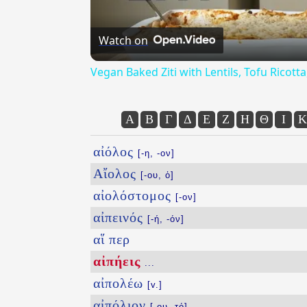
Watch on
Vegan Baked Ziti with Lentils, Tofu Ricot
Α
Β
Γ
Δ
Ε
Ζ
Η
Θ
Ι
Κ
αἰόλος
[-η, -ον]
Αἴολος
[-ου, ὁ]
αἰολόστομος
[-ον]
αἰπεινός
[-ή, -όν]
αἵ περ
αἰπήεις
...
αἰπολέω
[v.]
αἰπόλιον
[-ου, τό]