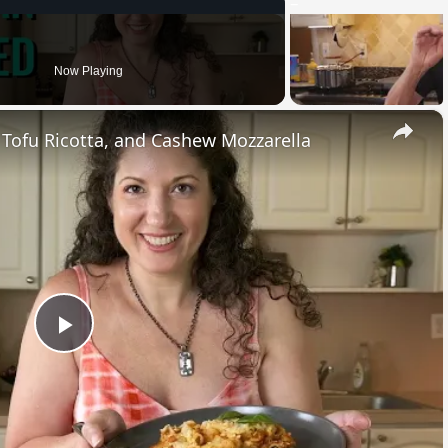
Now Playing
×
, Tofu Ricotta, and Cashew Mozzarella
Play
Video