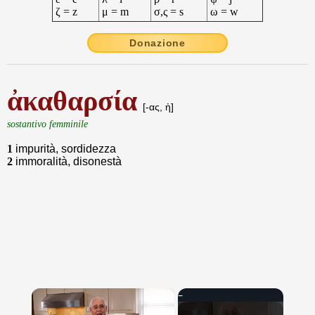
ζ = z
μ = m
σ,ς = s
ω = w
Donazione
ἀκαθαρσία
[-ας, ἡ]
sostantivo femminile
1
impurità, sordidezza
2
immoralità, disonestà
×