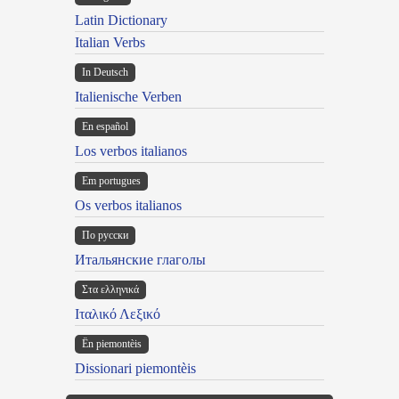
Latin Dictionary
Italian Verbs
In Deutsch
Italienische Verben
En español
Los verbos italianos
Em portugues
Os verbos italianos
По русски
Итальянские глаголы
Στα ελληνικά
Ιταλικό Λεξικό
Ën piemontèis
Dissionari piemontèis