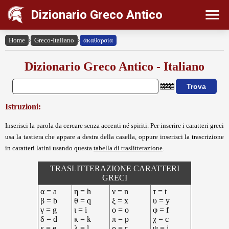
Dizionario Greco Antico
Home
›
Greco-Italiano
›
ἀκαθαρσία
Dizionario Greco Antico - Italiano
Istruzioni:
Inserisci la parola da cercare senza accenti né spiriti. Per inserire i caratteri greci
usa la tastiera che appare a destra della casella, oppure inserisci la trascrizione
in caratteri latini usando questa
tabella di traslitterazione
.
TRASLITTERAZIONE CARATTERI
GRECI
α = a
η = h
ν = n
τ = t
β = b
θ = q
ξ = x
υ = y
γ = g
ι = i
ο = o
φ = f
δ = d
κ = k
π = p
χ = c
ε = e
λ = l
ρ = r
ψ = j