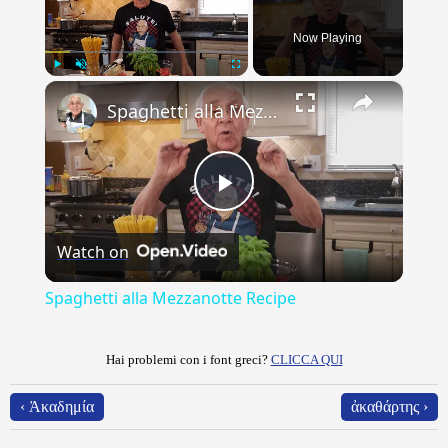
Now Playing
×
Play
Unmute
Fullscreen
Spaghetti alla Mezzanotte Recipe
Play
Watch on
Video
Spaghetti alla Mezzanotte Recipe
Hai problemi con i font greci?
CLICCA QUI
‹ Ἀκαδημία
ἀκαθάρτης ›