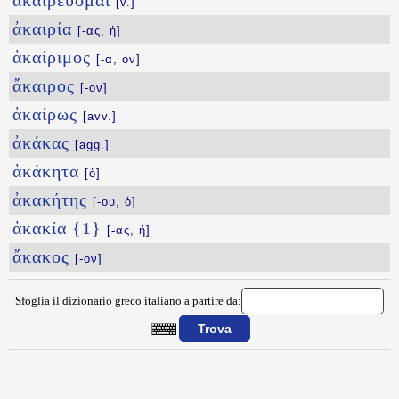
ἀκαιρεύομαι
[v.]
ἀκαιρία
[-ας, ἡ]
ἀκαίριμος
[-α, ον]
ἄκαιρος
[-ον]
ἀκαίρως
[avv.]
ἀκάκας
[agg.]
ἀκάκητα
[ὁ]
ἀκακήτης
[-ου, ὁ]
ἀκακία {1}
[-ας, ἡ]
ἄκακος
[-ον]
Sfoglia il dizionario greco italiano a partire da:
{{ID:AKAQARSIA100}}
---CACHE---