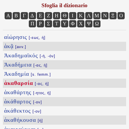
Sfoglia il dizionario
Α
Β
Γ
Δ
Ε
Ζ
Η
Θ
Ι
Κ
Λ
Μ
Ν
Ξ
Ο
Π
Ρ
Σ
Τ
Υ
Φ
Χ
Ψ
Ω
αἰώρησις
[-εως, ἡ]
ἀκᾷ
[avv.]
Ἀκαδημαϊκός
[-ή, -όν]
Ἀκαδήμεια
[-ας, ἡ]
Ἀκαδημία
[s. femm.]
ἀκαθαρσία
[-ας, ἡ]
ἀκαθάρτης
[-ητος, ἡ]
ἀκάθαρτος
[-ον]
ἀκάθεκτος
[-ον]
ἀκαθήκουσα
[ἡ]