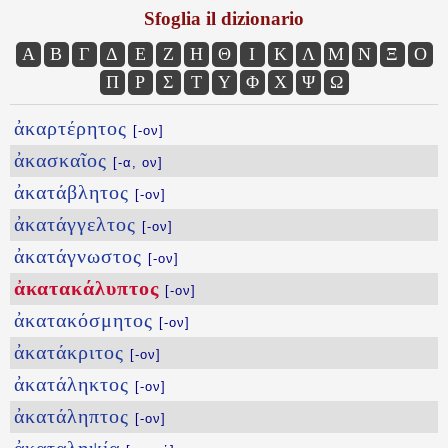
Sfoglia il dizionario
Α
Β
Γ
Δ
Ε
Ζ
Η
Θ
Ι
Κ
Λ
Μ
Ν
Ξ
Ο
Π
Ρ
Σ
Τ
Υ
Φ
Χ
Ψ
Ω
ἀκαρτέρητος
[-ον]
ἀκασκαῖος
[-α, ον]
ἀκατάβλητος
[-ον]
ἀκατάγγελτος
[-ον]
ἀκατάγνωστος
[-ον]
ἀκατακάλυπτος
[-ον]
ἀκατακόσμητος
[-ον]
ἀκατάκριτος
[-ον]
ἀκατάληκτος
[-ον]
ἀκατάληπτος
[-ον]