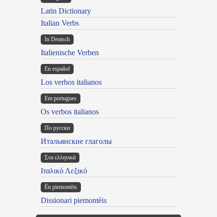
Latin Dictionary
Italian Verbs
In Deutsch
Italienische Verben
En español
Los verbos italianos
Em portugues
Os verbos italianos
По русски
Итальянские глаголы
Στα ελληνικά
Ιταλικό Λεξικό
Ën piemontèis
Dissionari piemontèis