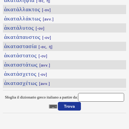
ἀκαταληψία
[-ας, ἡ]
ἀκατάλλακτος
[-ον]
ἀκαταλλάκτως
[avv.]
ἀκατάλυτος
[-ον]
ἀκατάπαυστος
[-ον]
ἀκαταστασία
[-ας, ἡ]
ἀκατάστατος
[-ον]
ἀκαταστάτως
[avv.]
ἀκατάσχετος
[-ον]
ἀκατασχέτως
[avv.]
Sfoglia il dizionario greco italiano a partire da:
{{ID:AKATAKALYPTOS100}}
---CACHE---