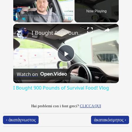
Now Playing
×
Play
Unmute
Fullscreen
I Bought 900 Pounds of Survival Food! Vlog
Play
Watch on
Video
I Bought 900 Pounds of Survival Food! Vlog
Hai problemi con i font greci?
CLICCA QUI
‹ ἀκατάγνωστος
ἀκατακόσμητος ›