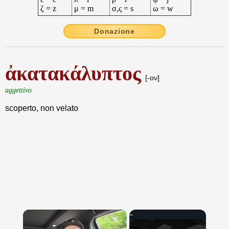
ζ = z
μ = m
σ,ς = s
ω = w
Donazione
ἀκατακάλυπτος
[-ον]
aggettivo
scoperto, non velato
×