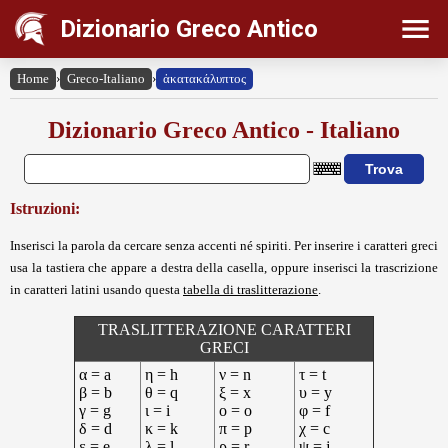
Dizionario Greco Antico
Home
›
Greco-Italiano
›
ἀκατακάλυπτος
Dizionario Greco Antico - Italiano
Istruzioni:
Inserisci la parola da cercare senza accenti né spiriti. Per inserire i caratteri greci
usa la tastiera che appare a destra della casella, oppure inserisci la trascrizione
in caratteri latini usando questa
tabella di traslitterazione
.
TRASLITTERAZIONE CARATTERI
GRECI
α = a
η = h
ν = n
τ = t
β = b
θ = q
ξ = x
υ = y
γ = g
ι = i
ο = o
φ = f
δ = d
κ = k
π = p
χ = c
ε = e
λ = l
ρ = r
ψ = j