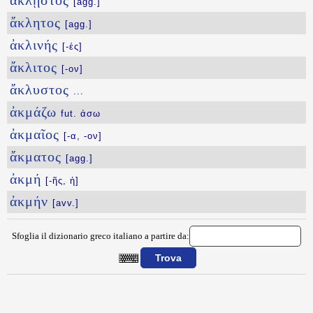
ἄκλῃστος
[agg.]
ἄκλητος
[agg.]
ἀκλινής
[-ές]
ἄκλιτος
[-ον]
ἄκλυστος
...
ἀκμάζω
fut. άσω
ἀκμαῖος
[-α, -ον]
ἄκματος
[agg.]
ἀκμή
[-ῆς, ἡ]
ἀκμήν
[avv.]
Sfoglia il dizionario greco italiano a partire da:
{{ID:AKLEIWS100}}
---CACHE---