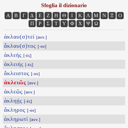
Sfoglia il dizionario
Α
Β
Γ
Δ
Ε
Ζ
Η
Θ
Ι
Κ
Λ
Μ
Ν
Ξ
Ο
Π
Ρ
Σ
Τ
Υ
Φ
Χ
Ψ
Ω
ἀκλαυ(σ)τεί
[avv.]
ἄκλαυ(σ)τος
[-ον]
ἀκλεής
[-ές]
ἀκλειής
[-ές]
ἄκλειστος
[-ον]
ἀκλειῶς
[avv.]
ἀκλεῶς
[avv.]
ἀκληῄς
[-ές]
ἄκληρος
[-ον]
ἀκληρωτί
[avv.]