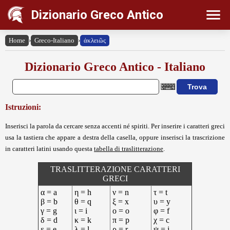
Dizionario Greco Antico
Home
›
Greco-Italiano
›
ἀκλειῶς
Dizionario Greco Antico - Italiano
Istruzioni:
Inserisci la parola da cercare senza accenti né spiriti. Per inserire i caratteri greci
usa la tastiera che appare a destra della casella, oppure inserisci la trascrizione
in caratteri latini usando questa
tabella di traslitterazione
.
TRASLITTERAZIONE CARATTERI
GRECI
α = a
η = h
ν = n
τ = t
β = b
θ = q
ξ = x
υ = y
γ = g
ι = i
ο = o
φ = f
δ = d
κ = k
π = p
χ = c
ε = e
λ = l
ρ = r
ψ = j