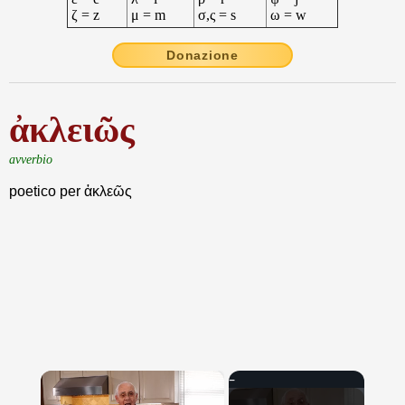
ζ = z
μ = m
σ,ς = s
ω = w
Donazione
ἀκλειῶς
avverbio
poetico per ἀκλεῶς
×