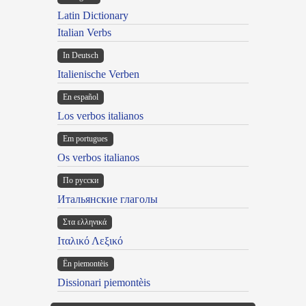
Latin Dictionary
Italian Verbs
In Deutsch
Italienische Verben
En español
Los verbos italianos
Em portugues
Os verbos italianos
По русски
Итальянские глаголы
Στα ελληνικά
Ιταλικό Λεξικό
Ën piemontèis
Dissionari piemontèis