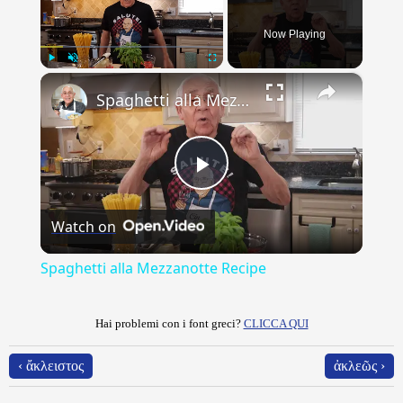
Now Playing
×
Play
Unmute
Fullscreen
Spaghetti alla Mezzanotte Recipe
Play
Watch on
Video
Spaghetti alla Mezzanotte Recipe
Hai problemi con i font greci?
CLICCA QUI
‹ ἄκλειστος
ἀκλεῶς ›