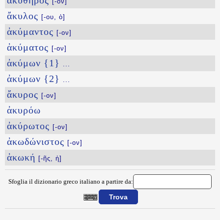
ἀκύθηρος
[-ον]
ἄκυλος
[-ου, ὁ]
ἀκύμαντος
[-ον]
ἀκύματος
[-ον]
ἀκύμων {1}
...
ἀκύμων {2}
...
ἄκυρος
[-ον]
ἀκυρόω
ἀκύρωτος
[-ον]
ἀκωδώνιστος
[-ον]
ἀκωκή
[-ῆς, ἡ]
Sfoglia il dizionario greco italiano a partire da:
{{ID:AKTITOS100}}