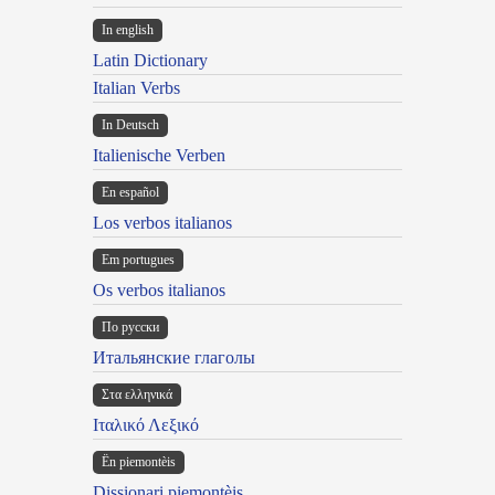
In english
Latin Dictionary
Italian Verbs
In Deutsch
Italienische Verben
En español
Los verbos italianos
Em portugues
Os verbos italianos
По русски
Итальянские глаголы
Στα ελληνικά
Ιταλικό Λεξικό
Ën piemontèis
Dissionari piemontèis