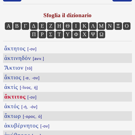
Sfoglia il dizionario
Α
Β
Γ
Δ
Ε
Ζ
Η
Θ
Ι
Κ
Λ
Μ
Ν
Ξ
Ο
Π
Ρ
Σ
Τ
Υ
Φ
Χ
Ψ
Ω
ἄκτητος
[-ον]
ἀκτινηδόν
[avv.]
Ἄκτιον
[τό]
ἄκτιος
[-α, -ον]
ἀκτίς
[-ῖνος, ἡ]
ἄκτιτος
[-ον]
ἀκτός
[-ή, -όν]
ἄκτωρ
[-ορος, ὁ]
ἀκυβέρνητος
[-ον]