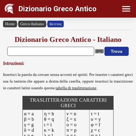
Dizionario Greco Antico
Home
›
Greco-Italiano
›
ἄκτιτος
Dizionario Greco Antico - Italiano
Istruzioni:
Inserisci la parola da cercare senza accenti né spiriti. Per inserire i caratteri greci
usa la tastiera che appare a destra della casella, oppure inserisci la trascrizione
in caratteri latini usando questa
tabella di traslitterazione
.
TRASLITTERAZIONE CARATTERI
GRECI
α = a
η = h
ν = n
τ = t
β = b
θ = q
ξ = x
υ = y
γ = g
ι = i
ο = o
φ = f
δ = d
κ = k
π = p
χ = c
ε = e
λ = l
ρ = r
ψ = j