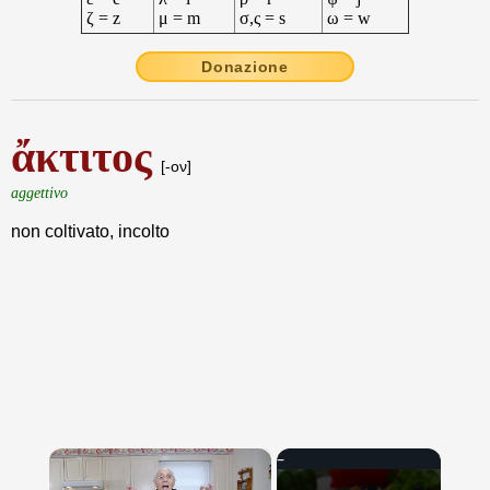
ζ = z
μ = m
σ,ς = s
ω = w
Donazione
ἄκτιτος
[-ον]
aggettivo
non coltivato, incolto
×