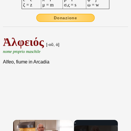
ζ = z
μ = m
σ,ς = s
ω = w
Donazione
Ἀλφειός
[-οῦ, ὁ]
nome proprio maschile
Alfeo, fiume in Arcadia
×