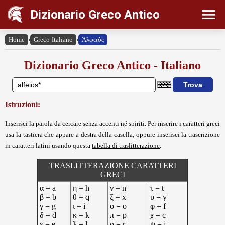
Dizionario Greco Antico
Home
›
Greco-Italiano
›
Ἀλφειός
Dizionario Greco Antico - Italiano
Istruzioni:
Inserisci la parola da cercare senza accenti né spiriti. Per inserire i caratteri greci
usa la tastiera che appare a destra della casella, oppure inserisci la trascrizione
in caratteri latini usando questa
tabella di traslitterazione
.
TRASLITTERAZIONE CARATTERI
GRECI
α = a
η = h
ν = n
τ = t
β = b
θ = q
ξ = x
υ = y
γ = g
ι = i
ο = o
φ = f
δ = d
κ = k
π = p
χ = c
ε = e
λ = l
ρ = r
ψ = j