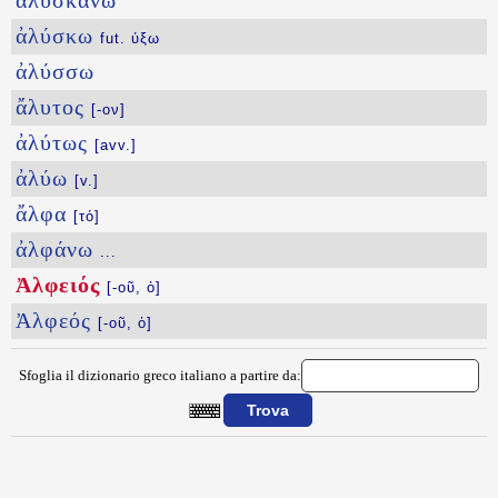
ἀλυσκάνω
ἀλύσκω
fut. ύξω
ἀλύσσω
ἄλυτος
[-ον]
ἀλύτως
[avv.]
ἀλύω
[v.]
ἄλφα
[τό]
ἀλφάνω
...
Ἀλφειός
[-οῦ, ὁ]
Ἀλφεός
[-οῦ, ὁ]
Sfoglia il dizionario greco italiano a partire da:
{{ID:ALFEIOS100}}
---CACHE---