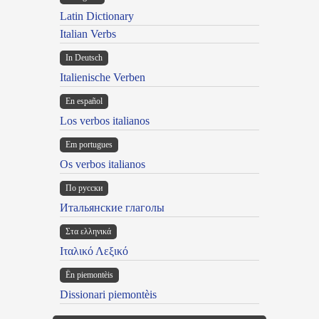
Latin Dictionary
Italian Verbs
In Deutsch
Italienische Verben
En español
Los verbos italianos
Em portugues
Os verbos italianos
По русски
Итальянские глаголы
Στα ελληνικά
Ιταλικό Λεξικό
Ën piemontèis
Dissionari piemontèis