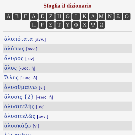
Sfoglia il dizionario
Α
Β
Γ
Δ
Ε
Ζ
Η
Θ
Ι
Κ
Λ
Μ
Ν
Ξ
Ο
Π
Ρ
Σ
Τ
Υ
Φ
Χ
Ψ
Ω
ἀλυπότατα
[avv.]
ἀλύπως
[avv.]
ἄλυρος
[-ον]
ἄλυς
[-υος, ἡ]
Ἅλυς
[-υος, ὁ]
ἀλυσθμαίνω
[v.]
ἅλυσις {2}
[-εως, ἡ]
ἀλυσιτελής
[-ές]
ἀλυσιτελῶς
[avv.]
ἀλυσκάζω
[v.]