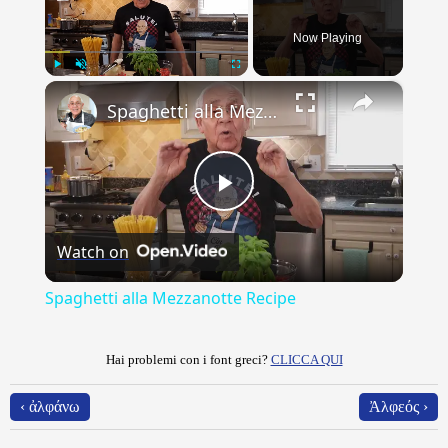
Now Playing
×
Play
Unmute
Fullscreen
Spaghetti alla Mezzanotte Recipe
Play
Watch on
Video
Spaghetti alla Mezzanotte Recipe
Hai problemi con i font greci?
CLICCA QUI
‹ ἀλφάνω
Ἀλφεός ›