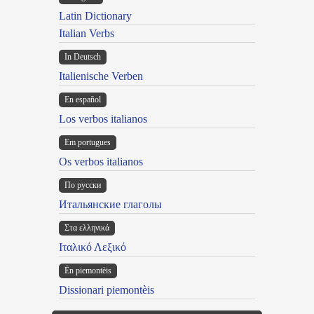
Latin Dictionary
Italian Verbs
In Deutsch
Italienische Verben
En español
Los verbos italianos
Em portugues
Os verbos italianos
По русски
Итальянские глаголы
Στα ελληνικά
Ιταλικό Λεξικό
Ën piemontèis
Dissionari piemontèis