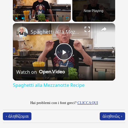
Now Playing
×
Play
Unmute
Fullscreen
Spaghetti alla Mezzanotte Recipe
Play
Watch on
Video
Spaghetti alla Mezzanotte Recipe
Hai problemi con i font greci?
CLICCA QUI
‹ ἀληθίζομαι
ἀληθινῶς ›