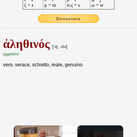
ζ = z
μ = m
σ,ς = s
ω = w
Donazione
ἀληθινός
[-ή, -όν]
aggettivo
vero, verace, schietto, reale, genuino
×