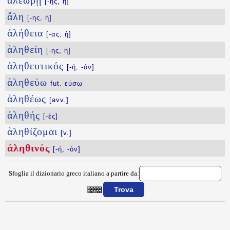
ἀλεωρῄ
[-ῆς, ἡ]
ἄλη
[-ης, ἡ]
ἀλήθεια
[-ας, ἡ]
ἀληθείη
[-ης, ἡ]
ἀληθευτικός
[-ή, -όν]
ἀληθεύω
fut. εύσω
ἀληθέως
[avv.]
ἀληθής
[-ές]
ἀληθίζομαι
[v.]
ἀληθινός
[-ή, -όν]
Sfoglia il dizionario greco italiano a partire da:
{{ID:ALHQINOS100}}
---CACHE---