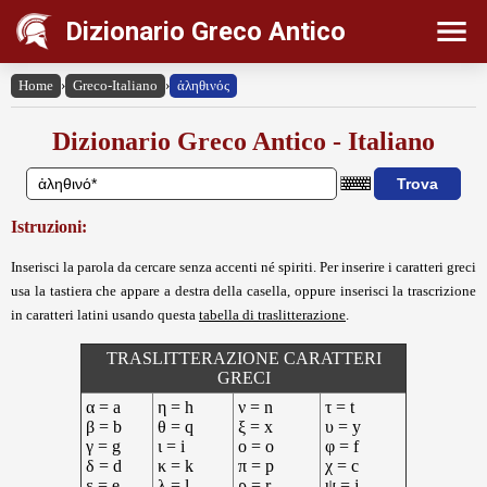
Dizionario Greco Antico
Home
›
Greco-Italiano
›
ἀληθινός
Dizionario Greco Antico - Italiano
Istruzioni:
Inserisci la parola da cercare senza accenti né spiriti. Per inserire i caratteri greci
usa la tastiera che appare a destra della casella, oppure inserisci la trascrizione
in caratteri latini usando questa
tabella di traslitterazione
.
TRASLITTERAZIONE CARATTERI
GRECI
α = a
η = h
ν = n
τ = t
β = b
θ = q
ξ = x
υ = y
γ = g
ι = i
ο = o
φ = f
δ = d
κ = k
π = p
χ = c
ε = e
λ = l
ρ = r
ψ = j