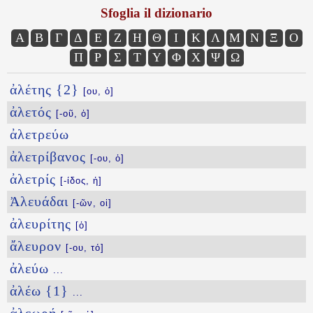
Sfoglia il dizionario
Α
Β
Γ
Δ
Ε
Ζ
Η
Θ
Ι
Κ
Λ
Μ
Ν
Ξ
Ο
Π
Ρ
Σ
Τ
Υ
Φ
Χ
Ψ
Ω
ἀλέτης {2}
[ου, ὁ]
ἀλετός
[-οῦ, ὁ]
ἀλετρεύω
ἀλετρίβανος
[-ου, ὁ]
ἀλετρίς
[-ίδος, ἡ]
Ἀλευάδαι
[-ῶν, οἱ]
ἀλευρίτης
[ὁ]
ἄλευρον
[-ου, τό]
ἀλεύω
...
ἀλέω {1}
...