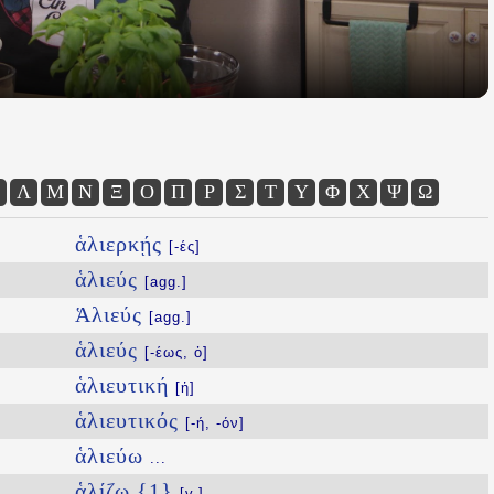
Λ
Μ
Ν
Ξ
Ο
Π
Ρ
Σ
Τ
Υ
Φ
Χ
Ψ
Ω
ἁλιερκῄς
[-ές]
ἁλιεύς
[agg.]
Ἁλιεύς
[agg.]
ἁλιεύς
[-έως, ὁ]
ἁλιευτική
[ἡ]
ἁλιευτικός
[-ή, -όν]
ἁλιεύω
...
ἁλίζω {1}
[v.]