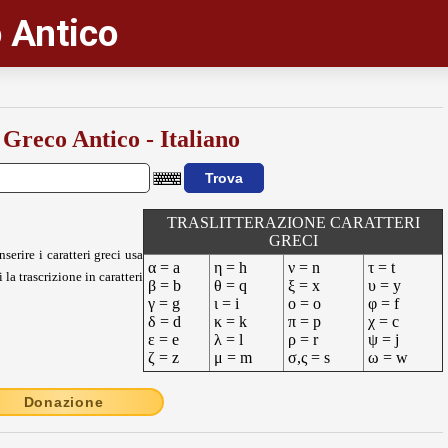
 Antico
 Greco Antico - Italiano
TRASLITTERAZIONE CARATTERI
GRECI
nserire i caratteri greci usa
α = a
η = h
ν = n
τ = t
 la trascrizione in caratteri
β = b
θ = q
ξ = x
υ = y
γ = g
ι = i
ο = o
φ = f
δ = d
κ = k
π = p
χ = c
ε = e
λ = l
ρ = r
ψ = j
ζ = z
μ = m
σ,ς = s
ω = w
Donazione