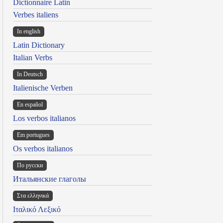
Dictionnaire Latin
Verbes italiens
In english
Latin Dictionary
Italian Verbs
In Deutsch
Italienische Verben
En español
Los verbos italianos
Em portugues
Os verbos italianos
По русски
Итальянские глаголы
Στα ελληνικά
Ιταλικό Λεξικό