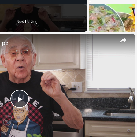
Now Playing
×
cipe
Play
Video