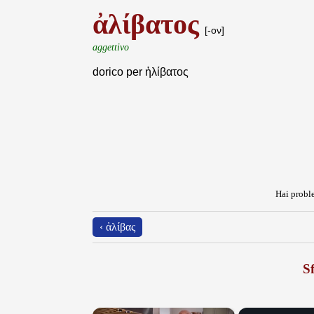
ἀλίβατος
[-ον]
aggettivo
dorico per ἠλίβατος
Hai proble
‹ ἀλίβας
Sf
×