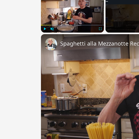
Play
Unmute
Fullscreen
Spaghetti alla Mezzanotte Re