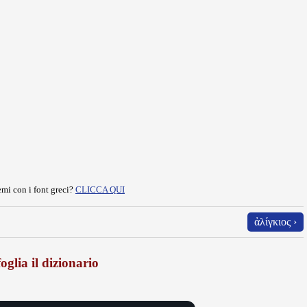
mi con i font greci?
CLICCA QUI
ἀλίγκιος ›
oglia il dizionario