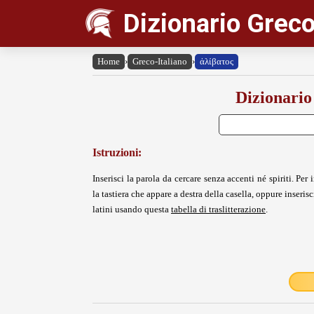
Dizionario Greco
Home
›
Greco-Italiano
›
ἀλίβατος
Dizionario
Istruzioni:
Inserisci la parola da cercare senza accenti né spiriti. Per i
la tastiera che appare a destra della casella, oppure inserisci
latini usando questa
tabella di traslitterazione
.