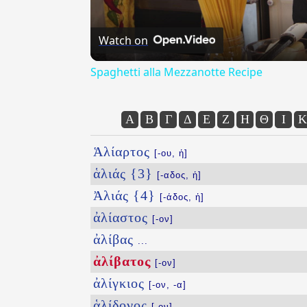
Watch on
Spaghetti alla Mezzanotte Recipe
Α
Β
Γ
Δ
Ε
Ζ
Η
Θ
Ι
Κ
Ἁλίαρτος
[-ου, ἡ]
ἁλιάς {3}
[-αδος, ἡ]
Ἀλιάς {4}
[-άδος, ἡ]
ἀλίαστος
[-ον]
ἀλίβας
...
ἀλίβατος
[-ον]
ἀλίγκιος
[-ον, -α]
ἁλίδονος
[-ον]