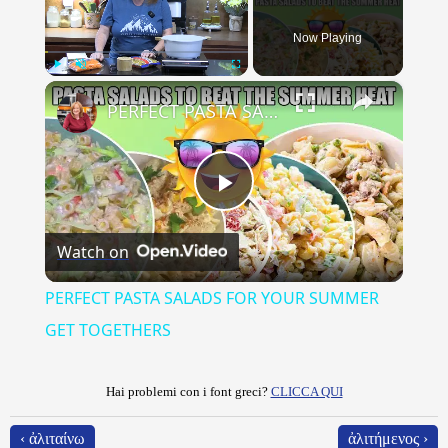
Now Playing
×
Play
Unmute
Fullscreen
PERFECT PASTA SALADS FOR YOUR SUMMER GET TOGETHERS
Play
Watch on
Video
PERFECT PASTA SALADS FOR YOUR SUMMER
GET TOGETHERS
Hai problemi con i font greci?
CLICCA QUI
‹ ἀλιταίνω
ἀλιτήμενος ›