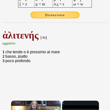
ζ = z
μ = m
σ,ς = s
ω = w
Donazione
ἁλιτενής
[-ές]
aggettivo
1
che tende o è prossimo al mare
2
basso, piatto
3
poco profondo
×