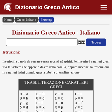
Dizionario Greco Antico
Home
›
Greco-Italiano
›
ἁλιτενής
Dizionario Greco Antico - Italiano
Istruzioni:
Inserisci la parola da cercare senza accenti né spiriti. Per inserire i caratteri greci
usa la tastiera che appare a destra della casella, oppure inserisci la trascrizione
in caratteri latini usando questa
tabella di traslitterazione
.
TRASLITTERAZIONE CARATTERI
GRECI
α = a
η = h
ν = n
τ = t
β = b
θ = q
ξ = x
υ = y
γ = g
ι = i
ο = o
φ = f
δ = d
κ = k
π = p
χ = c
ε = e
λ = l
ρ = r
ψ = j