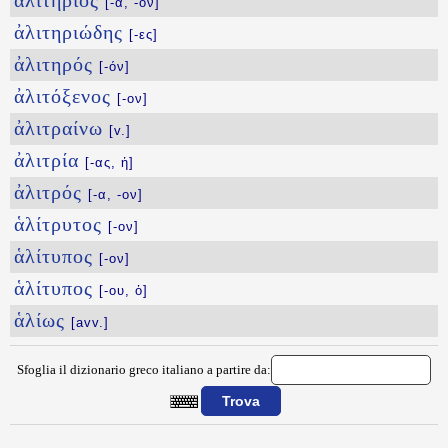
ἀλιτήριος
[-α, -ον]
ἀλιτηριώδης
[-ες]
ἀλιτηρός
[-όν]
ἀλιτόξενος
[-ον]
ἀλιτραίνω
[v.]
ἀλιτρία
[-ας, ἡ]
ἀλιτρός
[-α, -ον]
ἁλίτρυτος
[-ον]
ἁλίτυπος
[-ον]
ἁλίτυπος
[-ου, ὁ]
ἁλίως
[avv.]
Sfoglia il dizionario greco italiano a partire da:
{{ID:ALITENHS100}}