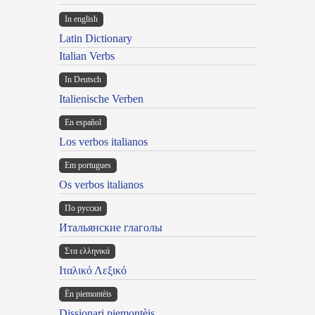
In english
Latin Dictionary
Italian Verbs
In Deutsch
Italienische Verben
En español
Los verbos italianos
Em portugues
Os verbos italianos
По русски
Итальянские глаголы
Στα ελληνικά
Ιταλικό Λεξικό
Ën piemontèis
Dissionari piemontèis