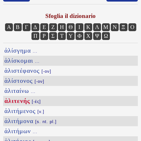
Sfoglia il dizionario
Α
Β
Γ
Δ
Ε
Ζ
Η
Θ
Ι
Κ
Λ
Μ
Ν
Ξ
Ο
Π
Ρ
Σ
Τ
Υ
Φ
Χ
Ψ
Ω
ἀλίσγημα
...
ἁλίσκομαι
...
ἁλιστέφανος
[-ον]
ἁλίστονος
[-ον]
ἀλιταίνω
...
ἁλιτενής
[-ές]
ἀλιτήμενος
[v.]
ἀλιτήμονα
[s. nt. pl.]
ἀλιτήμων
...