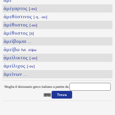
ἁμέ
ἀμέγαρτος
[-ον]
ἀμεθύστινος
[-η, -ον]
ἀμέθυστος
[-ον]
ἀμέθυστος
[ὁ]
ἀμείβομαι
...
ἀμείβω
fut. είψω
ἀμείλικτος
[-ον]
ἀμείλιχος
[-ον]
ἀμείνων
...
Sfoglia il dizionario greco italiano a partire da:
{{ID:AMBROTEIN100}}
---CACHE---