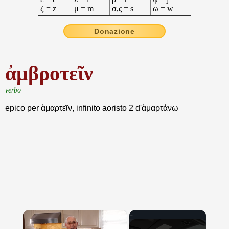
ζ = z
μ = m
σ,ς = s
ω = w
Donazione
ἀμβροτεῖν
verbo
epico per ἁμαρτεῖν, infinito aoristo 2 d'ἁμαρτάνω
×