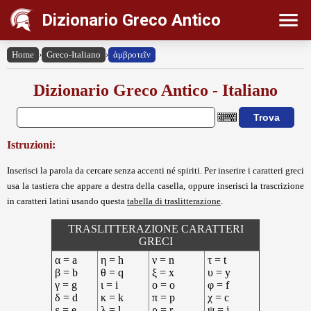
Dizionario Greco Antico
Home
›
Greco-Italiano
›
ἀμβροτεῖν
Dizionario Greco Antico - Italiano
Istruzioni:
Inserisci la parola da cercare senza accenti né spiriti. Per inserire i caratteri greci
usa la tastiera che appare a destra della casella, oppure inserisci la trascrizione
in caratteri latini usando questa
tabella di traslitterazione
.
TRASLITTERAZIONE CARATTERI
GRECI
α = a
η = h
ν = n
τ = t
β = b
θ = q
ξ = x
υ = y
γ = g
ι = i
ο = o
φ = f
δ = d
κ = k
π = p
χ = c
ε = e
λ = l
ρ = r
ψ = j