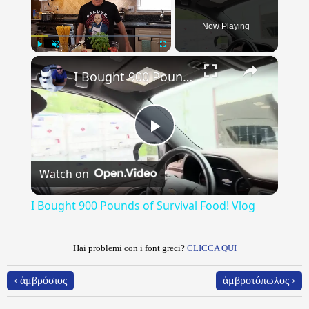
Now Playing
×
Play
Unmute
Fullscreen
I Bought 900 Pounds of Survival Food! Vlog
Play
Watch on
Video
I Bought 900 Pounds of Survival Food! Vlog
Hai problemi con i font greci?
CLICCA QUI
‹ ἀμβρόσιος
ἀμβροτόπωλος ›