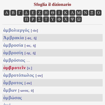
Sfoglia il dizionario
Α
Β
Γ
Δ
Ε
Ζ
Η
Θ
Ι
Κ
Λ
Μ
Ν
Ξ
Ο
Π
Ρ
Σ
Τ
Υ
Φ
Χ
Ψ
Ω
ἀμβολιεργός
[-όν]
Ἀμβρακία
[-ας, ἡ]
ἀμβροσία
[-ας, ἡ]
ἀμβροσίη
[-ης, ἡ]
ἀμβρόσιος
...
ἀμβροτεῖν
[v.]
ἀμβροτόπωλος
[-ον]
ἄμβροτος
[-ον]
ἄμβων
[-ωνος, ὁ]
ἀμβώσας