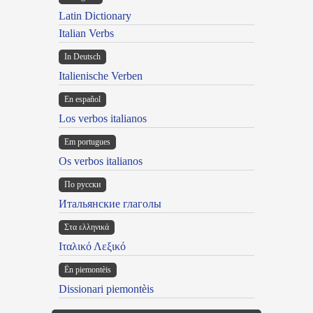
Latin Dictionary
Italian Verbs
In Deutsch
Italienische Verben
En español
Los verbos italianos
Em portugues
Os verbos italianos
По русски
Итальянские глаголы
Στα ελληνικά
Ιταλικό Λεξικό
Ën piemontèis
Dissionari piemontèis