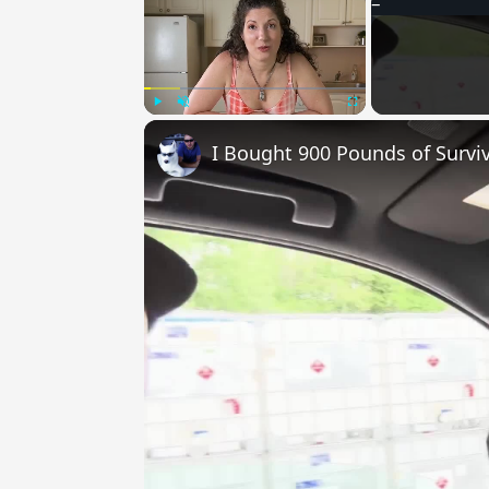
Play
Unmute
Fullscreen
I Bought 900 Pounds of Surviv