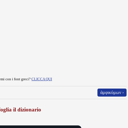
mi con i font greci?
CLICCA QUI
ἀμφικύμων ›
oglia il dizionario