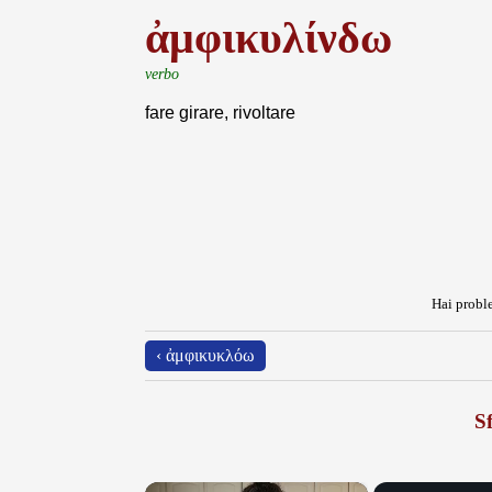
ἀμφικυλίνδω
verbo
fare girare, rivoltare
Hai proble
‹ ἀμφικυκλόω
Sf
×