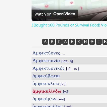
Watch on
I Bought 900 Pounds of Survival Food! Vl
Α
Β
Γ
Δ
Ε
Ζ
Η
Θ
Ι
Κ
Ἀμφικτύονες
...
Ἀμφικτυονία
[-ας, ἡ]
Ἀμφικτυονικός
[-ή, -όν]
ἀμφικύβωται
ἀμφικυκλόω
[v.]
ἀμφικυλίνδω
[v.]
ἀμφικύμων
[-ον]
ἀμφικύπελλος
[-ον]