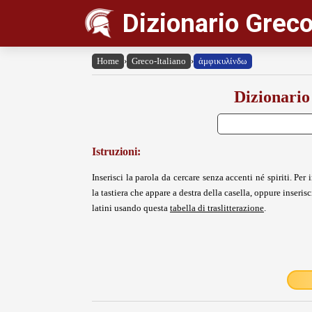
Dizionario Greco
Home
›
Greco-Italiano
›
ἀμφικυλίνδω
Dizionario
Istruzioni:
Inserisci la parola da cercare senza accenti né spiriti. Per i
la tastiera che appare a destra della casella, oppure inserisci
latini usando questa
tabella di traslitterazione
.