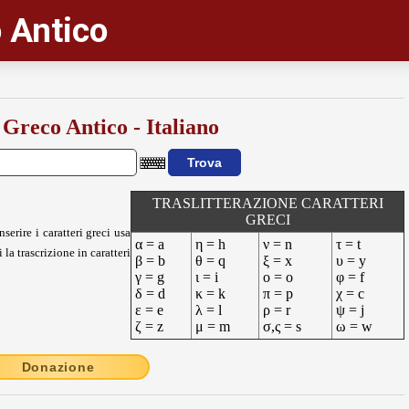
 Antico
 Greco Antico - Italiano
TRASLITTERAZIONE CARATTERI
GRECI
nserire i caratteri greci usa
α = a
η = h
ν = n
τ = t
 la trascrizione in caratteri
β = b
θ = q
ξ = x
υ = y
γ = g
ι = i
ο = o
φ = f
δ = d
κ = k
π = p
χ = c
ε = e
λ = l
ρ = r
ψ = j
ζ = z
μ = m
σ,ς = s
ω = w
Donazione