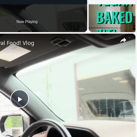
Now Playing
×
al Food! Vlog
Play
Video