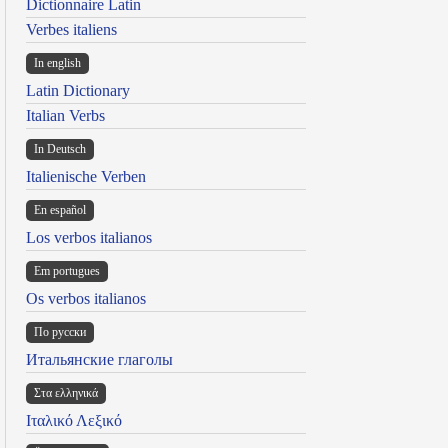
Dictionnaire Latin
Verbes italiens
In english
Latin Dictionary
Italian Verbs
In Deutsch
Italienische Verben
En español
Los verbos italianos
Em portugues
Os verbos italianos
По русски
Итальянские глаголы
Στα ελληνικά
Ιταλικό Λεξικό