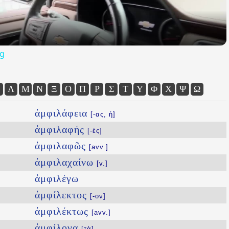
og
Λ
Μ
Ν
Ξ
Ο
Π
Ρ
Σ
Τ
Υ
Φ
Χ
Ψ
Ω
ἀμφιλάφεια
[-ας, ἡ]
ἀμφιλαφής
[-ές]
ἀμφιλαφῶς
[avv.]
ἀμφιλαχαίνω
[v.]
ἀμφιλέγω
ἀμφίλεκτος
[-ον]
ἀμφιλέκτως
[avv.]
ἀμφίλογα
[τὰ]