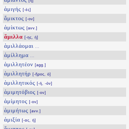
[ἡ]
ἀμιγής
[-ές]
ἄμικτος
[-ον]
ἀμίκτως
[avv.]
ἅμιλλα
[-ης, ἡ]
ἁμιλλάομαι
...
ἁμίλλημα
...
ἁμιλλητέον
[agg.]
ἁμιλλητήρ
[-ῆρος, ὁ]
ἁμιλλητικός
[-ή, -όν]
ἀμιμητόβιος
[-ον]
ἀμίμητος
[-ον]
ἀμιμήτως
[avv.]
ἀμιξία
[-ας, ἡ]
ἅμιππος