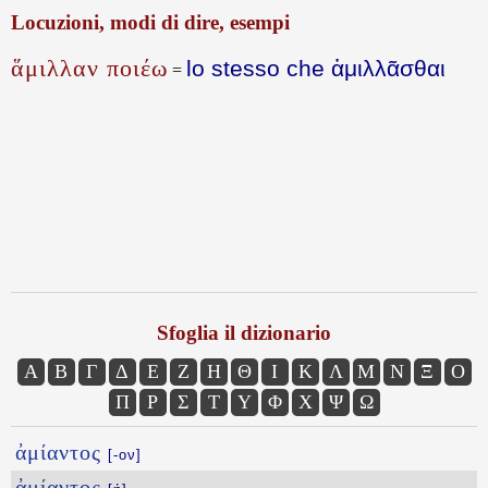
Locuzioni, modi di dire, esempi
ἅμιλλαν ποιέω
lo stesso che ἁμιλλᾶσθαι
=
Sfoglia il dizionario
Α
Β
Γ
Δ
Ε
Ζ
Η
Θ
Ι
Κ
Λ
Μ
Ν
Ξ
Ο
Π
Ρ
Σ
Τ
Υ
Φ
Χ
Ψ
Ω
ἀμίαντος
[-ον]
ἀμίαντος