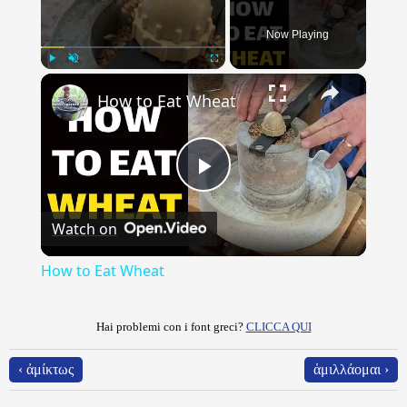
Now Playing
×
Play
Unmute
Fullscreen
How to Eat Wheat
Play
Watch on
Video
How to Eat Wheat
Hai problemi con i font greci?
CLICCA QUI
‹ ἀμίκτως
ἁμιλλάομαι ›