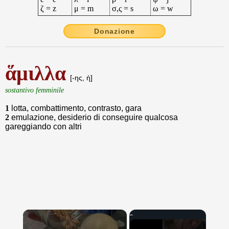
ζ = z
μ = m
σ,ς = s
ω = w
Donazione
ἅμιλλα
[-ης, ἡ]
sostantivo femminile
1
lotta, combattimento, contrasto, gara
2
emulazione, desiderio di conseguire qualcosa
gareggiando con altri
×