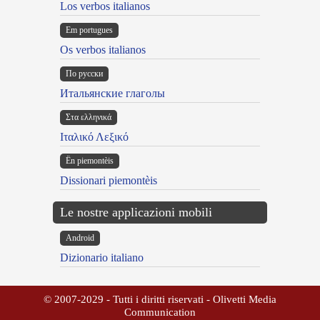
Los verbos italianos
Em portugues
Os verbos italianos
По русски
Итальянские глаголы
Στα ελληνικά
Ιταλικό Λεξικό
Ën piemontèis
Dissionari piemontèis
Le nostre applicazioni mobili
Android
Dizionario italiano
© 2007-2029 - Tutti i diritti riservati - Olivetti Media
Communication