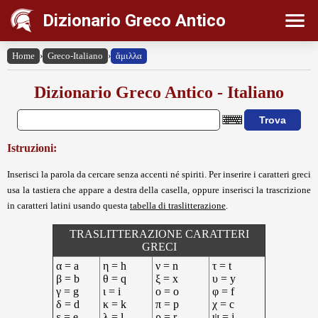
Dizionario Greco Antico
Home
›
Greco-Italiano
›
ἅμιλλα
Dizionario Greco Antico - Italiano
Istruzioni:
Inserisci la parola da cercare senza accenti né spiriti. Per inserire i caratteri greci
usa la tastiera che appare a destra della casella, oppure inserisci la trascrizione
in caratteri latini usando questa
tabella di traslitterazione
.
TRASLITTERAZIONE CARATTERI
GRECI
α = a
η = h
ν = n
τ = t
β = b
θ = q
ξ = x
υ = y
γ = g
ι = i
ο = o
φ = f
δ = d
κ = k
π = p
χ = c
ε = e
λ = l
ρ = r
ψ = j