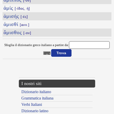
[-ον]
ἀμίς
[-ίδος, ἡ]
ἀμισής
[-ές]
ἀμισθί
[avv.]
ἄμισθος
[-ον]
Sfoglia il dizionario greco italiano a partire da:
{{ID:AMILLA100}}
---CACHE---
I nostri siti
Dizionario italiano
Grammatica italiana
Verbi Italiani
Dizionario latino