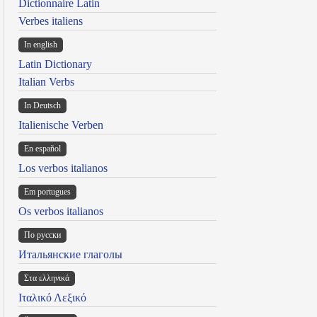
Dictionnaire Latin
Verbes italiens
In english
Latin Dictionary
Italian Verbs
In Deutsch
Italienische Verben
En español
Los verbos italianos
Em portugues
Os verbos italianos
По русски
Итальянские глаголы
Στα ελληνικά
Ιταλικό Λεξικό