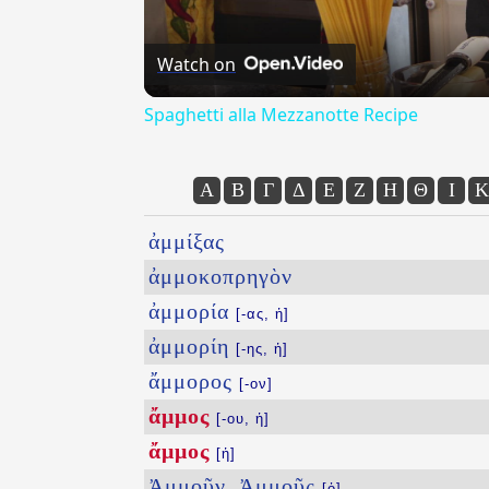
Watch on
Spaghetti alla Mezzanotte Recipe
Α
Β
Γ
Δ
Ε
Ζ
Η
Θ
Ι
Κ
ἀμμίξας
ἀμμοκοπρηγὸν
ἀμμορία
[-ας, ἡ]
ἀμμορίη
[-ης, ἡ]
ἄμμορος
[-ον]
ἄμμος
[-ου, ἡ]
ἄμμος
[ἡ]
Ἀμμοῦν, Ἀμμοῦς
[ὁ]