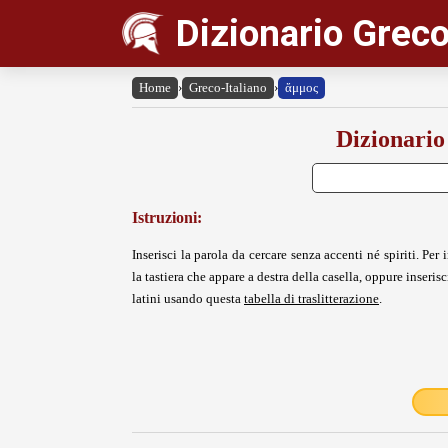
Dizionario Greco
Home
›
Greco-Italiano
›
ἄμμος
Dizionario
Istruzioni:
Inserisci la parola da cercare senza accenti né spiriti. Per i
la tastiera che appare a destra della casella, oppure inserisci
latini usando questa
tabella di traslitterazione
.