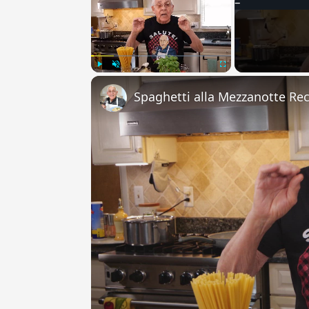
Play
Unmute
Fullscreen
Spaghetti alla Mezzanotte Re