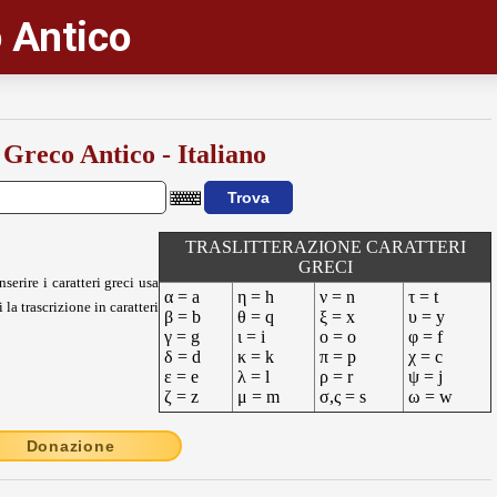
 Antico
 Greco Antico - Italiano
TRASLITTERAZIONE CARATTERI
GRECI
nserire i caratteri greci usa
α = a
η = h
ν = n
τ = t
 la trascrizione in caratteri
β = b
θ = q
ξ = x
υ = y
γ = g
ι = i
ο = o
φ = f
δ = d
κ = k
π = p
χ = c
ε = e
λ = l
ρ = r
ψ = j
ζ = z
μ = m
σ,ς = s
ω = w
Donazione