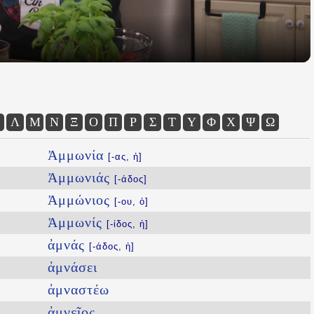
Λ
Μ
Ν
Ξ
Ο
Π
Ρ
Σ
Τ
Υ
Φ
Χ
Ψ
Ω
Ἀμμωνία
[-ας, ἡ]
Ἀμμωνιάς
[-άδος]
Ἀμμώνιος
[-ου, ὁ]
Ἀμμωνίς
[-ίδος, ἡ]
ἀμνάς
[-άδος, ἡ]
ἀμνάσει
ἀμναστέω
ἀμνεῖος
...