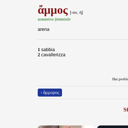
ἄμμος
[-ου, ἡ]
sostantivo femminile
arena
1
sabbia
2
cavallerizza
Hai proble
‹ ἄμμορος
Sf
×