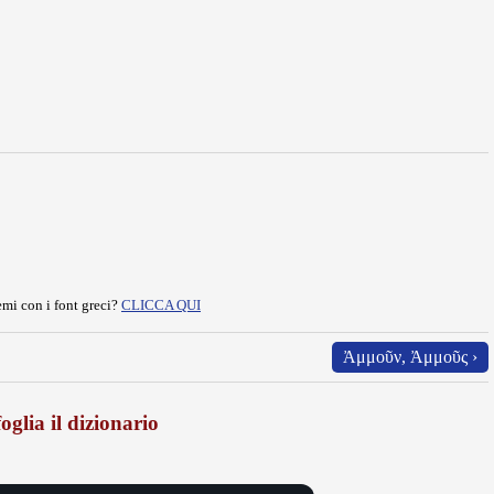
mi con i font greci?
CLICCA QUI
Ἀμμοῦν, Ἀμμοῦς ›
oglia il dizionario