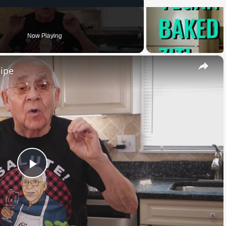
Now Playing
×
cipe
Play
Video