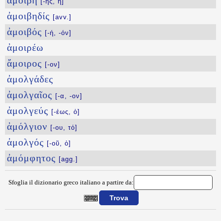
ἀμοιβή
[-ῆς, ἡ]
ἀμοιβηδίς
[avv.]
ἀμοιβός
[-ή, -όν]
ἀμοιρέω
ἄμοιρος
[-ον]
ἀμολγάδες
ἀμολγαῖος
[-α, -ον]
ἀμολγεύς
[-έως, ὁ]
ἀμόλγιον
[-ου, τό]
ἀμολγός
[-οῦ, ὁ]
ἀμόμφητος
[agg.]
Sfoglia il dizionario greco italiano a partire da:
{{ID:AMOQI100}}