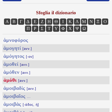
Sfoglia il dizionario
Α
Β
Γ
Δ
Ε
Ζ
Η
Θ
Ι
Κ
Λ
Μ
Ν
Ξ
Ο
Π
Ρ
Σ
Τ
Υ
Φ
Χ
Ψ
Ω
ἀμνοφόρος
ἀμογητί
[avv.]
ἀμόγητος
[-ον]
ἀμοθεί
[avv.]
ἁμόθεν
[avv.]
ἁμόθι
[avv.]
ἀμοιβαδίς
[avv.]
ἀμοιβαῖος
...
ἀμοιβάς
[-άδος, ἡ]