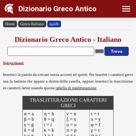
Dizionario Greco Antico
Home
›
Greco-Italiano
›
ἁμόθι
Dizionario Greco Antico - Italiano
Istruzioni:
Inserisci la parola da cercare senza accenti né spiriti. Per inserire i caratteri greci
usa la tastiera che appare a destra della casella, oppure inserisci la trascrizione
in caratteri latini usando questa
tabella di traslitterazione
.
TRASLITTERAZIONE CARATTERI
GRECI
α = a
η = h
ν = n
τ = t
β = b
θ = q
ξ = x
υ = y
γ = g
ι = i
ο = o
φ = f
δ = d
κ = k
π = p
χ = c
ε = e
λ = l
ρ = r
ψ = j