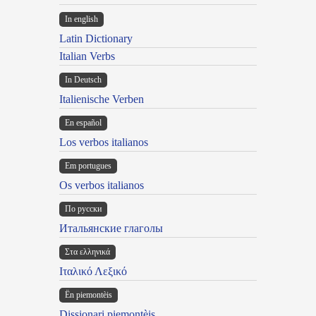
In english
Latin Dictionary
Italian Verbs
In Deutsch
Italienische Verben
En español
Los verbos italianos
Em portugues
Os verbos italianos
По русски
Итальянские глаголы
Στα ελληνικά
Ιταλικό Λεξικό
Ën piemontèis
Dissionari piemontèis