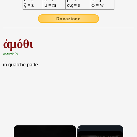
ζ = z
μ = m
σ,ς = s
ω = w
Donazione
ἁμόθι
avverbio
in qualche parte
×