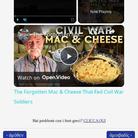
Now Playing
×
Play
Unmute
Fullscreen
The Forgotten Mac & Cheese That Fed Civil War Soldiers
Play
Watch on
Video
The Forgotten Mac & Cheese That Fed Civil War
Soldiers
Hai problemi con i font greci?
CLICCA QUI
‹ ἁμόθεν
ἀμοιβαδίς ›