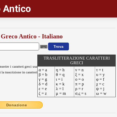
 Antico
 Greco Antico - Italiano
TRASLITTERAZIONE CARATTERI
GRECI
nserire i caratteri greci usa
α = a
η = h
ν = n
τ = t
 la trascrizione in caratteri
β = b
θ = q
ξ = x
υ = y
γ = g
ι = i
ο = o
φ = f
δ = d
κ = k
π = p
χ = c
ε = e
λ = l
ρ = r
ψ = j
ζ = z
μ = m
σ,ς = s
ω = w
Donazione