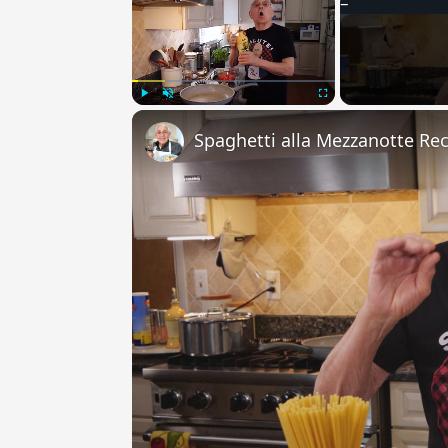
Play
Unmute
Fullscreen
Spaghetti alla Mezzanotte Re