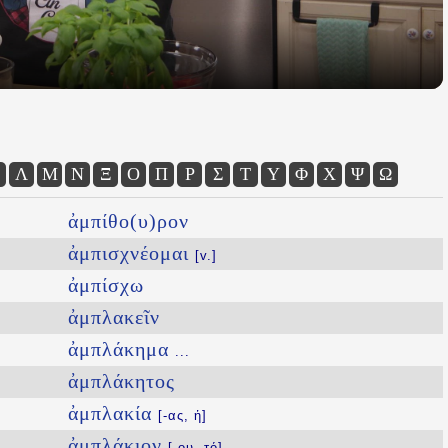
Λ
Μ
Ν
Ξ
Ο
Π
Ρ
Σ
Τ
Υ
Φ
Χ
Ψ
Ω
ἀμπίθο(υ)ρον
ἀμπισχνέομαι
[v.]
ἀμπίσχω
ἀμπλακεῖν
ἀμπλάκημα
...
ἀμπλάκητος
ἀμπλακία
[-ας, ἡ]
ἀμπλάκιον
[-ου, τό]