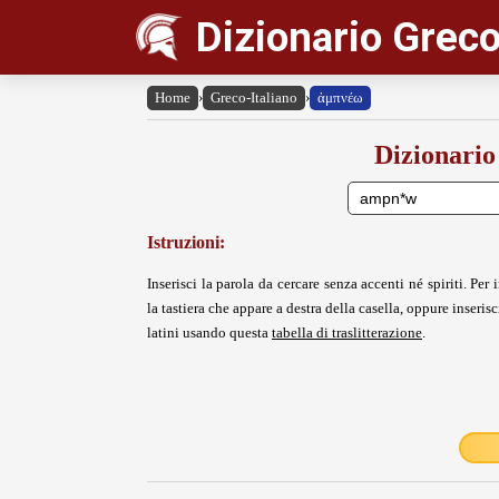
Dizionario Greco
Home
›
Greco-Italiano
›
ἀμπνέω
Dizionario
Istruzioni:
Inserisci la parola da cercare senza accenti né spiriti. Per i
la tastiera che appare a destra della casella, oppure inserisci
latini usando questa
tabella di traslitterazione
.