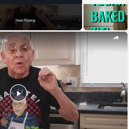
Now Playing
×
cipe
Play
Video