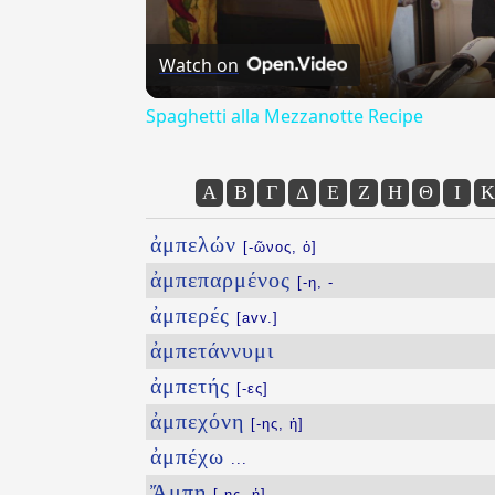
Watch on
Spaghetti alla Mezzanotte Recipe
Α
Β
Γ
Δ
Ε
Ζ
Η
Θ
Ι
Κ
ἀμπελών
[-ῶνος, ὁ]
ἀμπεπαρμένος
[-η, -
ἀμπερές
[avv.]
ἀμπετάννυμι
ἀμπετής
[-ες]
ἀμπεχόνη
[-ης, ἡ]
ἀμπέχω
...
Ἄμπη
[-ης, ἡ]