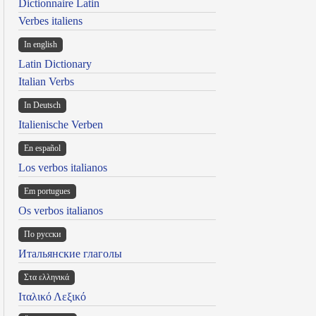
Dictionnaire Latin
Verbes italiens
In english
Latin Dictionary
Italian Verbs
In Deutsch
Italienische Verben
En español
Los verbos italianos
Em portugues
Os verbos italianos
По русски
Итальянские глаголы
Στα ελληνικά
Ιταλικό Λεξικό