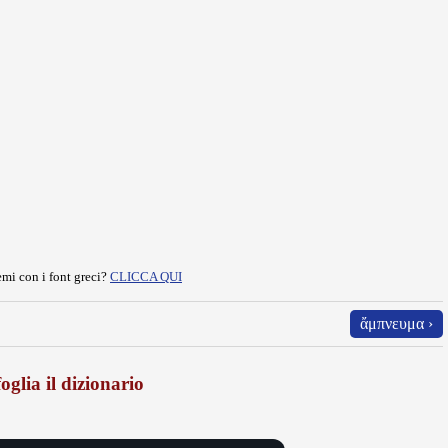
mi con i font greci?
CLICCA QUI
ἄμπνευμα ›
oglia il dizionario