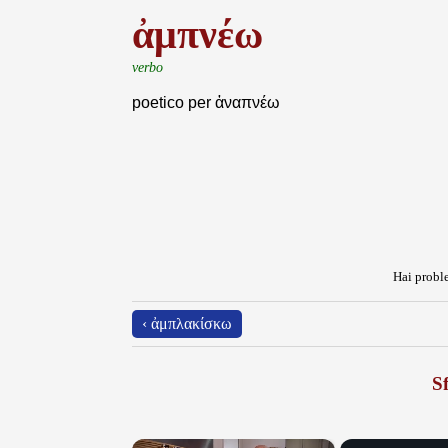
ἀμπνέω
verbo
poetico per ἀναπνέω
Hai proble
‹ ἀμπλακίσκω
Sf
×