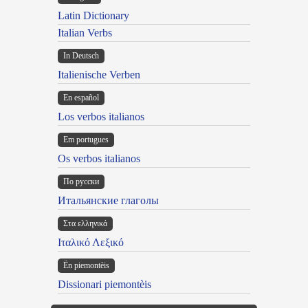
Latin Dictionary
Italian Verbs
In Deutsch
Italienische Verben
En español
Los verbos italianos
Em portugues
Os verbos italianos
По русски
Итальянские глаголы
Στα ελληνικά
Ιταλικό Λεξικό
Ën piemontèis
Dissionari piemontèis