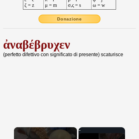
ζ = z
μ = m
σ,ς = s
ω = w
Donazione
ἀναβέβρυχεν
(perfetto difettivo con significato di presente) scaturisce
×