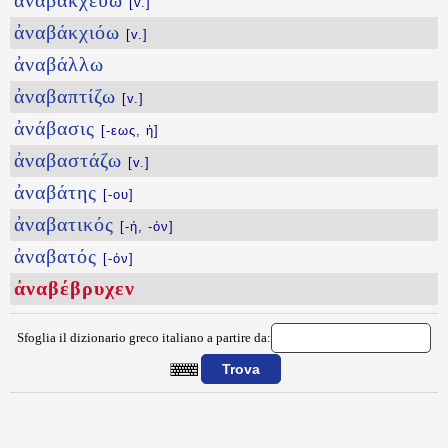
ἀναβακχεύω
[v.]
ἀναβάκχιόω
[v.]
ἀναβάλλω
ἀναβαπτίζω
[v.]
ἀνάβασις
[-εως, ἡ]
ἀναβαστάζω
[v.]
ἀναβάτης
[-ου]
ἀναβατικός
[-ή, -όν]
ἀναβατός
[-όν]
ἀναβέβρυχεν
Sfoglia il dizionario greco italiano a partire da:
{{ID:ANABEBRYCEN100}}
---CACHE---